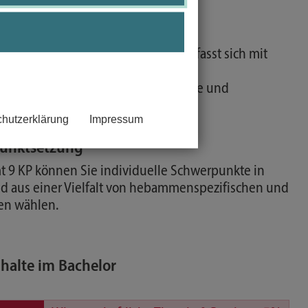
ment
management umfasst 19 KP und befasst sich mit
rukturellen Rahmenbedingungen der
omanagement, Gesundheitsökonomie und
hutzerklärung
Impressum
punktsetzung
 9 KP können Sie individuelle Schwerpunkte in
d aus einer Vielfalt von hebammenspezifischen und
en wählen.
nhalte im Bachelor