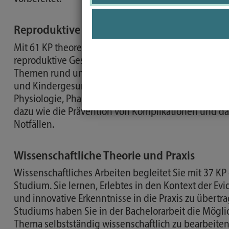
Reproduktive Gesundheit
Mit 61 KP theoretischer Lehre und 82 KP praktischer
reproduktive Gesundheit den Kern Ihres Studiums. S
Themen rund um Frauengesundheit, Schwangerscha
und Kindergesundheit. Biomedizinische Grundlage
Physiologie, Pharmakologie und pflegerisches Fac
dazu wie die Prävention von Komplikationen und 
Notfällen.
Wissenschaftliche Theorie und Praxis
Wissenschaftliches Arbeiten begleitet Sie mit 37 K
Studium. Sie lernen, Erlebtes in den Kontext der Ev
und innovative Erkenntnisse in die Praxis zu übert
Studiums haben Sie in der Bachelorarbeit die Möglic
Thema selbstständig wissenschaftlich zu bearbeiten