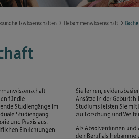
 elitr, sed diam nonumy
Gesetze & Ordnungen
 aliquyam erat, sed diam
Ratgeber Studium
es et ea rebum. Stet clita
esundheitswissenschaften
Hebammenwissenschaft
Bache
Finanzierung
 ipsum dolor sit amet.
 elitr, sed diam nonumy
Vorlesungsverzeichnis
 aliquyam erat, sed diam
Formulare und Merkblätter
haft
es et ea rebum. Stet clita
Deutschland-Semesterticket
 ipsum dolor sit amet.
mmenwissenschaft
Sie lernen, evidenzbasie
en für die
Ansätze in der Geburts
rende Studiengänge im
Studiums leisten Sie mit 
r duale Studiengang
zur Forschung und Weit
rie und Praxis aus,
Als Absolventinnen und 
lflichen Einrichtungen
den Beruf als Hebamme e