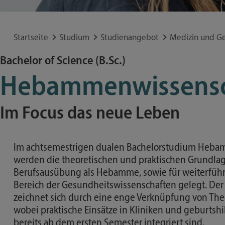
Lorem ipsum dolor sit amet, consetetur sadipscing
Internationale
Studiengänge
Allgemeinmedizin Schleswig-Holstein beteiligt.
Institut für Arbeitsmedizin,
Studierende
eirmod tempor invidunt ut labore et dolore magna
Gasthörerschaft
Prävention und betriebliches Gesundheitsmanagement
voluptua. At vero eos et accusam et justo duo dolor
Besondere Bewerbungsanliegen
Startseite
Studium
Studienangebot
Medizin und G
kasd gubergren, no sea takimata sanctus est Lorem
Website
Häufige Fragen
Lorem ipsum dolor sit amet, consetetur sadipscing
Bachelor of Science (B.Sc.)
Institut für Endokrinologie
eirmod tempor invidunt ut labore et dolore magna
und Diabetes
Hebammenwissensc
voluptua. At vero eos et accusam et justo duo dolor
Website
kasd gubergren, no sea takimata sanctus est Lorem
Institut für Entzündungsmedizin
Im Focus das neue Leben
Website
Website
Im achtsemestrigen dualen Bachelorstudium Heba
Website
werden die theoretischen und praktischen Grundlag
Berufsausübung als Hebamme, sowie für weiterfüh
Bereich der Gesundheitswissenschaften gelegt. De
zeichnet sich durch eine enge Verknüpfung von Theo
wobei praktische Einsätze in Kliniken und geburtshi
bereits ab dem ersten Semester integriert sind.