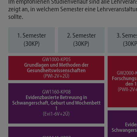
Im empfohlenen Studienverlauf sind alle Lehrveranst
zeigt an, in welchem Semester eine Lehrveranstalt
sollte.
1. Semester
2. Semester
3. Seme
(30KP)
(30KP)
(30KP
GW1000-KP05
Grundlagen und Methoden der
Gesundheits­wissenschaften
GW2000-
(PWI-2V+2Ü)
Forschung
den 1
(PWII-2V
GW1160-KP08
Evidenzbasierte Betreuung in
Schwangerschaft, Geburt und Wochenbett
1
(Evi1-6V+2Ü)
Evide
Schwangers