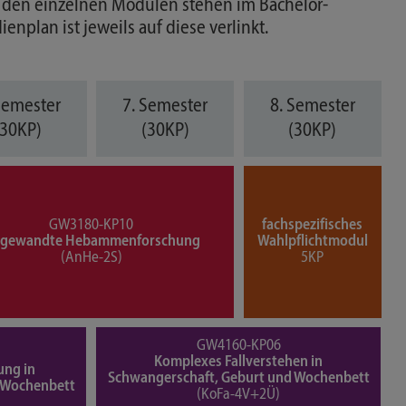
 den einzelnen Modulen stehen im Bachelor-
nplan ist jeweils auf diese verlinkt.
Semester
7. Semester
8. Semester
(30KP)
(30KP)
(30KP)
GW3180-KP10
fachspezifisches
gewandte Hebammenforschung
Wahlpflichtmodul
(AnHe-2S)
5KP
GW4160-KP06
Komplexes Fallverstehen in
ung in
Schwangerschaft, Geburt und Wochenbett
 Wochenbett
(KoFa-4V+2Ü)