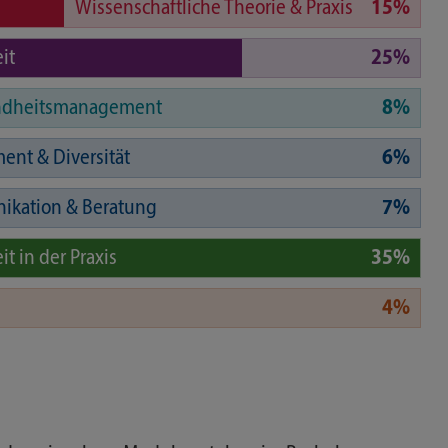
Wissenschaftliche Theorie & Praxis
15%
it
25%
ndheitsmanagement
8%
nt & Diversität
6%
kation & Beratung
7%
 in der Praxis
35%
4%