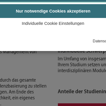
Gesundheitsmanage
Nur notwendige Cookies akzeptieren
Der Bereich Gesundheits
 Einsatzphasen bildet die
Individuelle Cookie Einstellungen
den rechtlichen und st
ie befassen sich mit
Hebammenarbeit, Risik
ft, Geburt, Wochenbett
Qualitätsmanagement.
n der Anatomie,
Datensc
hwissen gehören ebenso
Individuelle Schwer
das Management von
Im Umfang von insgesamt
Ihrem Studium setzen un
interdisziplinären Modul
P durch das gesamte
idenzbasierung zu stellen
Anteile der Studieni
ragen. Am Ende des
hkeit, ein eigenes
.