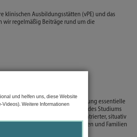
ere klinischen Ausbildungsstätten (vPE) und das
n wir regelmäßig Beiträge rund um die
 Beratung
ional und helfen uns, diese Website
 Themen Kommunikation und Beratung essentielle
e-Videos). Weitere Informationen
e Sie im Umfang von 17 KP im Verlauf des Studiums
r Fokus liegt dabei auf personenzentrierter, situativ
on, die den Bedürfnissen von Frauen und Familien