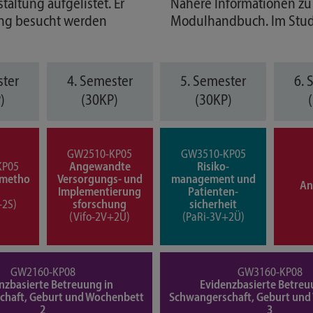
altung aufgelistet. Er
Nähere Informationen zu
ung besucht werden
Modulhandbuch. Im Studie
ster
4. Semester
5. Semester
6. 
)
(30KP)
(30KP)
GW2510-KP05
GW3510-KP05
KP05
Angewandte
Risiko­
smetho
Versorgungs- und
management und
An
Implementierung
Patienten­
+2S)
s­forschung
sicherheit
(Vifo-2V+2Ü)
(PaRi-3V+2Ü)
GW2160-KP08
GW3160-KP08
nzbasierte Betreuung in
Evidenzbasierte Betreu
chaft, Geburt und Wochenbett
Schwangerschaft, Geburt und
2
3