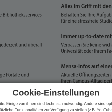
Alles im Griff mit de
 Bibliotheksservices
Behalten Sie Ihre Aufgabe
für eine stressfreie Studi
Immer up-to-date mi
jederzeit und überall
Verpassen Sie keine wic
Universität oder Ihrem Fa
Mensa-Infos auf einen
ige Portale und
Aktuelle Öffnungszeiten 
Ihren Campus-Alltag perf
Cookie-Einstellungen
te. Einige von ihnen sind technisch notwendig. Andere sind opt
tzliche Funktionalitäten zur Verfügung zu stellen (z.B. YouTub