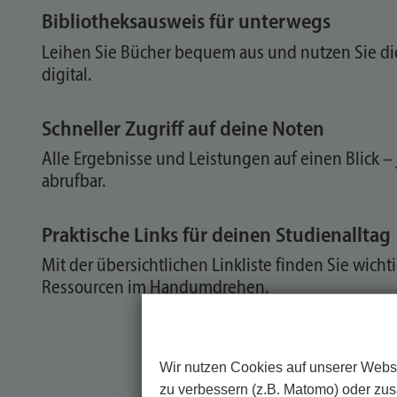
Bibliotheksausweis für unterwegs
Leihen Sie Bücher bequem aus und nutzen Sie die
digital.
Schneller Zugriff auf deine Noten
Alle Ergebnisse und Leistungen auf einen Blick – 
abrufbar.
Praktische Links für deinen Studienalltag
Mit der übersichtlichen Linkliste finden Sie wicht
Ressourcen im Handumdrehen.
Wir nutzen Cookies auf unserer Websi
zu verbessern (z.B. Matomo) oder zusä