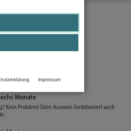
inem Smartphone.
hutzerklärung
Impressum
 sechs Monate
g? Kein Problem! Dein Ausweis funktioniert auch
te.