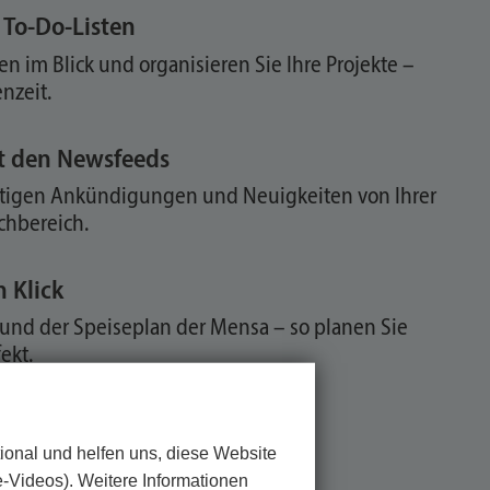
n To-Do-Listen
n im Blick und organisieren Sie Ihre Projekte –
enzeit.
t den Newsfeeds
htigen Ankündigungen und Neuigkeiten von Ihrer
chbereich.
 Klick
und der Speiseplan der Mensa – so planen Sie
ekt.
ional und helfen uns, diese Website
e-Videos). Weitere Informationen