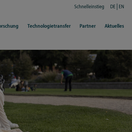
Schnelleinstieg
DE
EN
orschung
Technologietransfer
Partner
Aktuelles
en
ertretungen
Kultur
ren
rt