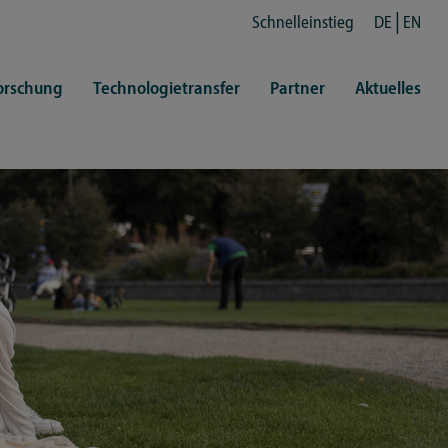
Schnelleinstieg
DE
EN
orschung
Technologietransfer
Partner
Aktuelles
en
ertretungen
Kultur
ren
rt