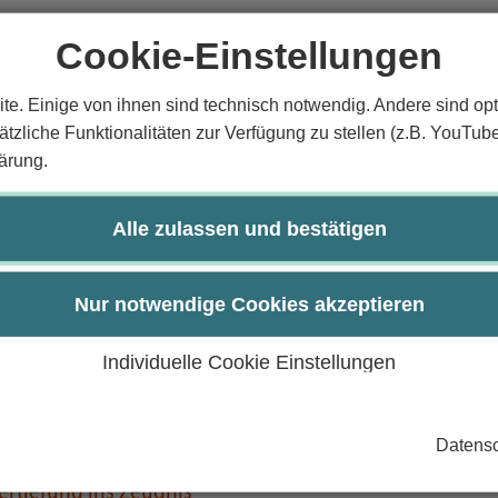
Cookie-Einstellungen
gen
te. Einige von ihnen sind technisch notwendig. Andere sind opt
der eigenen Studiengangsordnung
tzliche Funktionalitäten zur Verfügung zu stellen (z.B. YouTub
ärung.
Alle zulassen und bestätigen
Nur notwendige Cookies akzeptieren
von Leistungen
Individuelle Cookie Einstellungen
erworbenen Studien- und Prüfungsleistungen
orbenen Kenntnisse
Datensc
ma Supplement
ertiefung ins Zeugnis