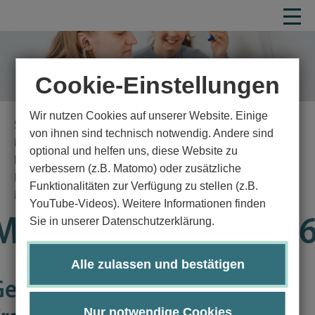
Cookie-Einstellungen
Wir nutzen Cookies auf unserer Website. Einige
Startseite
Studium
Studienangebot
von ihnen sind technisch notwendig. Andere sind
Medizin und Gesundheitswissenschaften
optional und helfen uns, diese Website zu
Hebammenwissenschaft
verbessern (z.B. Matomo) oder zusätzliche
Bachelor Studiengang Hebammenwissenschaft
Funktionalitäten zur Verfügung zu stellen (z.B.
Modulhandbuch
Details
YouTube-Videos). Weitere Informationen finden
Modul GW2130-KP0
Sie in unserer Datenschutzerklärung.
Alle zulassen und bestätigen
Geburtsmedizin und
Nur notwendige Cookies