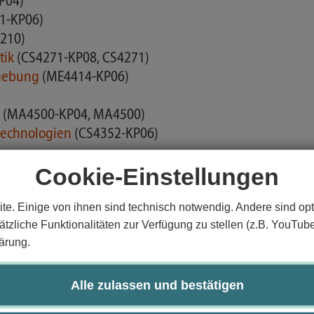
P04)
1-KP06)
210)
tik
(CS4271-KP08, CS4271)
dgebung
(ME4414-KP06)
g
(MA4500-KP04, MA4500)
stechnologien
(CS4352-KP06)
Cookie-Einstellungen
61-KP06)
te. Einige von ihnen sind technisch notwendig. Andere sind opt
4, CS4140)
tzliche Funktionalitäten zur Verfügung zu stellen (z.B. YouTub
ärung.
r Medizin
(CS4332-KP06)
Alle zulassen und bestätigen
ologischer Systeme
(CS4441-KP08, CS4441)
374)