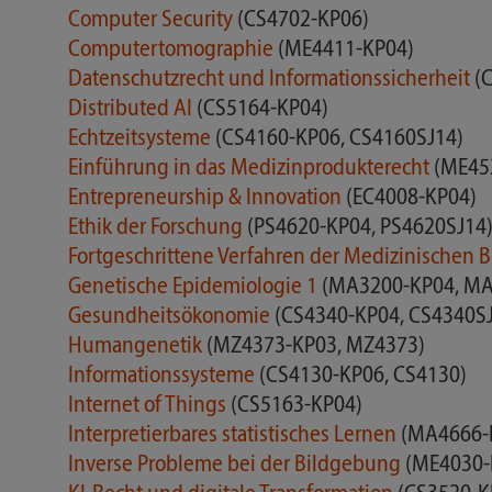
Computer Security
(CS4702-KP06)
Computertomographie
(ME4411-KP04)
Datenschutzrecht und Informationssicherheit
(
Distributed AI
(CS5164-KP04)
Echtzeitsysteme
(CS4160-KP06, CS4160SJ14)
Einführung in das Medizinprodukterecht
(ME45
Entrepreneurship & Innovation
(EC4008-KP04)
Ethik der Forschung
(PS4620-KP04, PS4620SJ14
Fortgeschrittene Verfahren der Medizinischen 
Genetische Epidemiologie 1
(MA3200-KP04, MA
Gesundheitsökonomie
(CS4340-KP04, CS4340S
Humangenetik
(MZ4373-KP03, MZ4373)
Informationssysteme
(CS4130-KP06, CS4130)
Internet of Things
(CS5163-KP04)
Interpretierbares statistisches Lernen
(MA4666-
Inverse Probleme bei der Bildgebung
(ME4030-