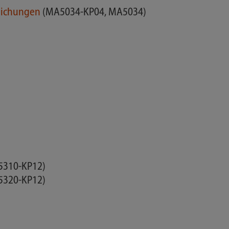
leichungen
(MA5034-KP04, MA5034)
5310-KP12)
5320-KP12)