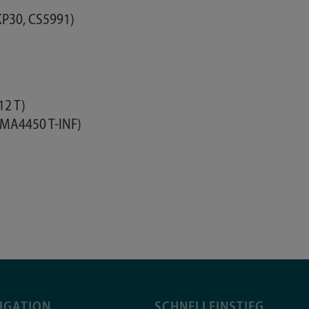
P30, CS5991)
12 T)
(MA4450 T-INF)
IGATION
SCHNELLEINSTIEG