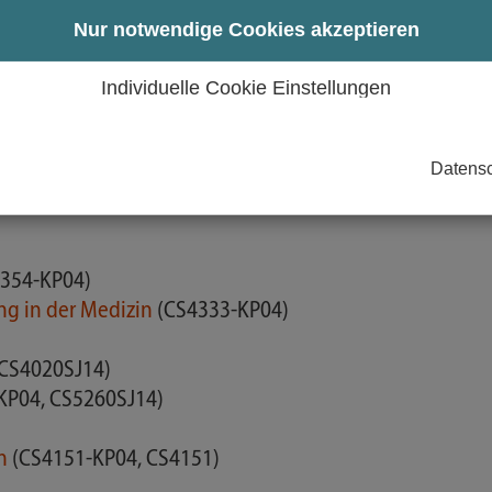
Nur notwendige Cookies akzeptieren
KP08, CS4410)
Individuelle Cookie Einstellungen
MA5032)
Datensc
J14)
354-KP04)
ung in der Medizin
(CS4333-KP04)
 CS4020SJ14)
KP04, CS5260SJ14)
en
(CS4151-KP04, CS4151)