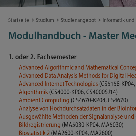
Lorem ipsum dolor sit amet, consetetur sadipscing
Internationale
Studiengänge
Allgemeinmedizin Schleswig-Holstein beteiligt.
Institut für Arbeitsmedizin,
Studierende
eirmod tempor invidunt ut labore et dolore magna
Gasthörerschaft
Prävention und betriebliches Gesundheitsmanagement
voluptua. At vero eos et accusam et justo duo dolor
Startseite
Studium
Studienangebot
Informatik und
Besondere Bewerbungsanliegen
kasd gubergren, no sea takimata sanctus est Lorem
Website
Häufige Fragen
Modulhandbuch - Master Med
Lorem ipsum dolor sit amet, consetetur sadipscing
Institut für Endokrinologie
eirmod tempor invidunt ut labore et dolore magna
und Diabetes
voluptua. At vero eos et accusam et justo duo dolor
Website
1. oder 2. Fachsemester
kasd gubergren, no sea takimata sanctus est Lorem
Institut für Entzündungsmedizin
Advanced Algorithmic and Mathematical Concep
Advanced Data Analysis Methods for Digital Hea
Website
Website
Advanced Internet Technologies
(CS5158-KP04,
Algorithmik
(CS4000-KP06, CS4000SJ14)
Website
Ambient Computing
(CS4670-KP04, CS4670)
Analyse von Hochdurchsatzdaten in der Bioinfo
Ausgewählte Methoden der Signalanalyse und
Bildregistrierung
(MA5030-KP04, MA5030)
Biostatistik 2
(MA2600-KP04, MA2600)