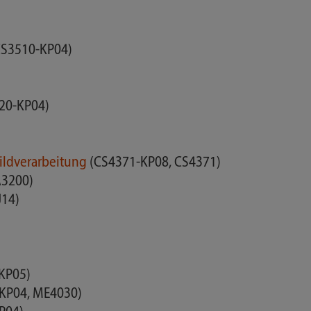
CS3510-KP04)
20-KP04)
)
Bildverarbeitung
(CS4371-KP08, CS4371)
3200)
J14)
KP05)
KP04, ME4030)