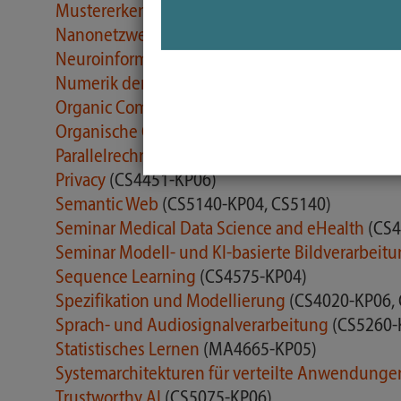
Mustererkennung
(CS4220-KP04, CS4220)
Nanonetzwerke
(CS5161-KP04)
Neuroinformatik und Computer Vision
(CS4410-
Numerik der Bildverarbeitung
(MA5032-KP04, 
Organic Computing
(CS5150-KP04, CS5150)
Organische Chemie
(LS1600-KP04)
Parallelrechnersysteme
(CS4170-KP06, CS4170S
Privacy
(CS4451-KP06)
Semantic Web
(CS5140-KP04, CS5140)
Seminar Medical Data Science and eHealth
(CS4
Seminar Modell- und KI-basierte Bildverarbeit
Sequence Learning
(CS4575-KP04)
Spezifikation und Modellierung
(CS4020-KP06,
Sprach- und Audiosignalverarbeitung
(CS5260-
Statistisches Lernen
(MA4665-KP05)
Systemarchitekturen für verteilte Anwendung
Trustworthy AI
(CS5075-KP06)