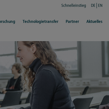
Schnelleinstieg
DE
EN
orschung
Technologietransfer
Partner
Aktuelles
en
ertretungen
Kultur
ren
rt