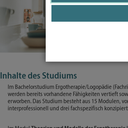
Inhalte des Studiums
Im Bachelorstudium Ergotherapie/Logopädie (Fachr
werden bereits vorhandene Fähigkeiten vertieft s
erworben. Das Studium besteht aus 15 Modulen, v
interprofessionell und drei fachspezifisch konzipiert