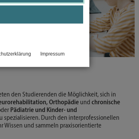
hutzerklärung
Impressum
ten den Studierenden die Möglichkeit, sich in
urorehabilitation, Orthopädie
und
chronische
der
Pädiatrie und Kinder- und
u spezialisieren. Durch den interprofessionellen
ihr Wissen und sammeln praxisorientierte