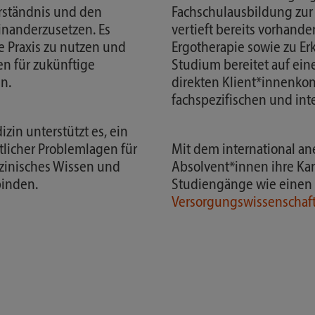
erständnis und den
Fachschulausbildung zur
inanderzusetzen. Es
vertieft bereits vorhand
ie Praxis zu nutzen und
Ergotherapie sowie zu Er
en für zukünftige
Studium bereitet auf ein
en.
direkten Klient*innenkon
fachspezifischen und int
zin unterstützt es, ein
tlicher Problemlagen für
Mit dem international a
izinisches Wissen und
Absolvent*innen ihre Kar
binden.
Studiengänge wie einen
Versorgungswissenschaf