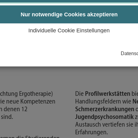
Nur notwendige Cookies akzeptieren
Individuelle Cookie Einstellungen
Datensc
ichtung Ergotherapie)
Die
Profilwerkstätten
bie
owie neue Kompetenzen
Handlungsfeldern wie
Ne
on denen 12
Schmerzerkrankungen
o
 sind.
Jugendpsychosomatik
z
Austausch vertiefen sie 
Erfahrungen.