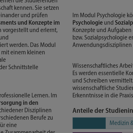
ernen die Studierenden
schaft kennen. Sie setzen
seinander und prüfen
Im Modul Psychologie kö
sments und Konzepte im
Psychologie
und
Sozial
vorgestellt und erlernt,
Konzepte und Aufgaben de
 und
bzw. Sozialpsychologie e
riert werden. Das Modul
Anwendungsdisziplinen 
 mit einem kleinen
ale
Wissenschaftliches Arbei
r Schnittstelle
Es werden essentielle K
und Schreiben vermittelt
wissenschaftliche Studien
professionelle Lernen. Im
Erkenntnisse in die Praxis
rsorgung in den
chiedener Disziplinen
Anteile der Studieni
rschiedenen Berufe zu
Medizin &
für eine
die Zusammenarbeit der