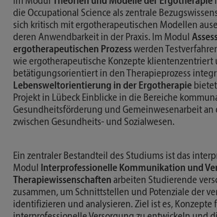
Im Modul
Theorien und Modelle der Ergotherapie
l
die Occupational Science als zentrale Bezugswissen
sich kritisch mit ergotherapeutischen Modellen au
deren Anwendbarkeit in der Praxis. Im Modul
Asses
ergotherapeutischen Prozess
werden Testverfahren 
wie ergotherapeutische Konzepte klientenzentriert
betätigungsorientiert in den Therapieprozess integ
Lebensweltorientierung in der Ergotherapie
bietet
Projekt in Lübeck Einblicke in die Bereiche kommun
Gesundheitsförderung und Gemeinwesenarbeit an de
zwischen Gesundheits- und Sozialwesen.
Ein zentraler Bestandteil des Studiums ist das inter
Modul
Interprofessionelle Kommunikation und Ve
Therapiewissenschaften
arbeiten Studierende vers
zusammen, um Schnittstellen und Potenziale der ve
identifizieren und analysieren. Ziel ist es, Konzepte 
interprofessionelle Versorgung zu entwickeln und 