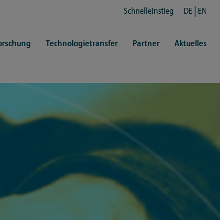
Schnelleinstieg
DE
EN
orschung
Technologietransfer
Partner
Aktuelles
en
ertretungen
Kultur
ren
rt