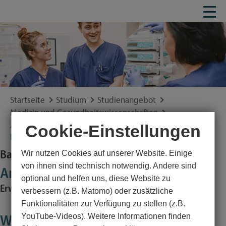
Startseite
Studium
Studienangebot
Medizin und Gesundheitswissenschaften
Angewandte Pflegewissenschaft
Cookie-Einstellungen
Bachelor Studiengang Angewandte Pflegewissenschaft
Wir nutzen Cookies auf unserer Website. Einige
Bachelor of Science (B.Sc.)
von ihnen sind technisch notwendig. Andere sind
Angewandte Pflegewissenschaft
optional und helfen uns, diese Website zu
Erweitern Sie mit Pflegeforschung Ihren Horizont
verbessern (z.B. Matomo) oder zusätzliche
Funktionalitäten zur Verfügung zu stellen (z.B.
YouTube-Videos). Weitere Informationen finden
Wichtige Information zur