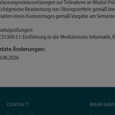
ulassungsvoraussetzungen zur Teilnahme an Modul-Prü
 Erfolgreiche Bearbeitung von Übungszetteln gemäß V
 Halten eines Kurzvortrages gemäß Vorgabe am Semest
odulprüfungen:
 CS1300-L1: Einführung in die Medizinische Informatik,
etzte Änderungen:
8.06.2026
CONTACT
MAIN NAV