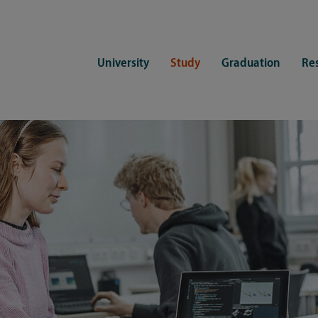
University
Study
Graduation
Re
ers
Consulting
CDSL Service
Study organization
Campus li
tions
Student advisory service
Counselling
Student Service Center
Student rep
ent of Medicine
Psychosocial counseling
Training programmes
International Office
Living
Staying abroad
Forms and statutes
First semester information
Commitment
Equal opportunities and family
Registration with CDSL
Hinweise zur Einschreibung
University 
Study and disability
Doctoral scholarships
Re-registration
Study healt
Exams
University 
Student ID card Uni Lübeck App
Regulations and laws