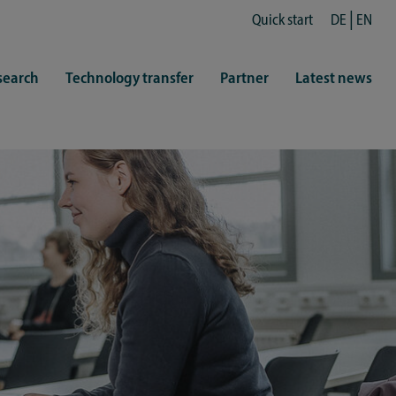
Quick start
DE
EN
search
Technology transfer
Partner
Latest news
fe
resentatives
 & Culture
Library (ZHB)
hy
sports