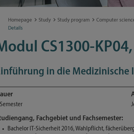
Special application concerns
Frequently asked questions
Homepage
Study
Study program
Computer scienc
Details
Modul CS1300-KP04,
inführung in die Medizinische 
auer
 Semester
J
tudiengang, Fachgebiet und Fachsemester:
Bachelor IT-Sicherheit 2016, Wahlpflicht, fächerübe