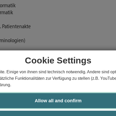
ormatik
ormatik
. Patientenakte
erminologien)
, Ultraschall, CT, MRT
Cookie Settings
 Visualisierung
te. Einige von ihnen sind technisch notwendig. Andere sind opt
iagnostik und Therapie
tzliche Funktionalitäten zur Verfügung zu stellen (z.B. YouTub
ärung.
Allow all and confirm
sgewählte Methoden der Medizinischen Informatik.