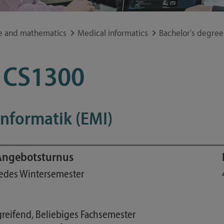
Study guide
Financing
e and mathematics
Medical informatics
Bachelor's degree
Course catalog
Forms and information sheets
 CS1300
Germany semester ticket
Informatik (EMI)
Angebotsturnus
edes Wintersemester
rgreifend, Beliebiges Fachsemester