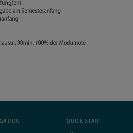
fung(en):
orgabe am Semesteranfang
eranfang
 Klausur, 90min, 100% der Modulnote
IGATION
QUICK START