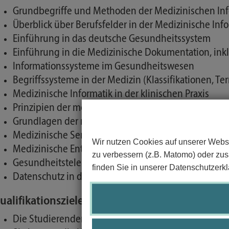
Grundbegriffe und Methoden der Medizinischen Inf
Überblick über Berufsfelder in der Medizinische Inf
Einführung in das deutsche Gesundheitssystem
Einführung in die Medizinische Dokumentation, inkl
Informationssysteme im Gesundheitswesen
Begriffssysteme in der Medizin (Klassifikationen, T
Medizinische Informatik in der klinischen Praxis
Prinzipien der medizinischen Bilderzeugung: Röntgen
Grundlagen der medizinischen Bildverarbeitung und
Medizinische Sensordatenauswertung
Wir nutzen Cookies auf unserer Websi
Medizinische Entscheidungsunterstützung für die D
zu verbessern (z.B. Matomo) oder zusä
Gesundheitstelematik
finden Sie in unserer Datenschutzerkl
Datenschutz in der medizinischen Anwendung
ualifikationsziele/Kompetenzen:
Die Studierenden kennen die Grundbegriffe und au