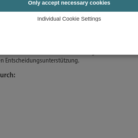
ndheitssystems.
Only accept necessary cookies
tion sowie Inhalte elektronischer Patientenakte darle
Individual Cookie Settings
ssysteme.
n formulieren.
rzeugung darlegen.
rarbeitung und Visualisierung erläutern.
medizinische Sensordatenauswertung.
en Entscheidungsunterstützung.
urch: