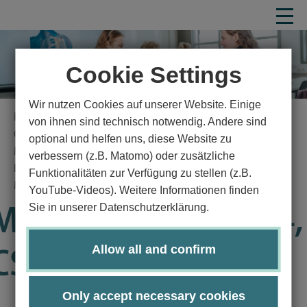
Cookie Settings
Wir nutzen Cookies auf unserer Website. Einige
Homepage
Study
Study program
von ihnen sind technisch notwendig. Andere sind
Computer science and mathematics
optional und helfen uns, diese Website zu
Medical informatics
verbessern (z.B. Matomo) oder zusätzliche
Bachelor's degree program in Medical Informatics
Funktionalitäten zur Verfügung zu stellen (z.B.
Module Guide
Details
YouTube-Videos). Weitere Informationen finden
Sie in unserer Datenschutzerklärung.
Modul CS2100-KP04,
Allow all and confirm
CS2100SJ14
Only accept necessary cookies