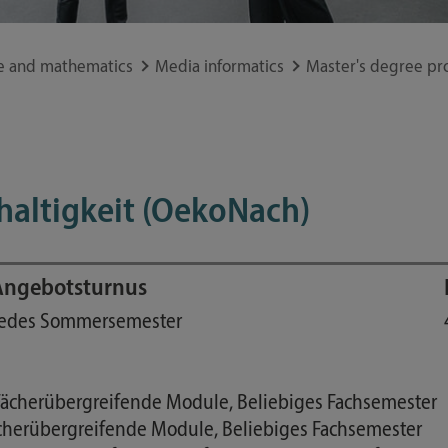
Study guide
Financing
e and mathematics
Media informatics
Master's degree pr
Course catalog
Forms and information sheets
Germany semester ticket
altigkeit (OekoNach)
Angebotsturnus
edes Sommersemester
 Fächerübergreifende Module, Beliebiges Fachsemester
ächerübergreifende Module, Beliebiges Fachsemester