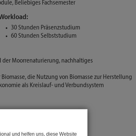
odule, Beliebiges Fachsemester
Workload:
30 Stunden Präsenzstudium
60 Stunden Selbststudium
 der Moorrenaturierung, nachhaltiges
Biomasse, die Nutzung von Biomasse zur Herstellung
ökonomie als Kreislauf- und Verbundsystem
n Beispielen erläutern
ional und helfen uns, diese Website