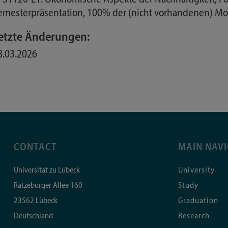
emesterpräsentation, 100% der (nicht vorhandenen) M
etzte Änderungen:
8.03.2026
CONTACT
MAIN NAV
Universität zu Lübeck
University
Ratzeburger Allee 160
Study
23562
Lübeck
Graduation
Deutschland
Research