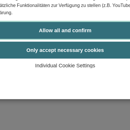
tzliche Funktionalitäten zur Verfügung zu stellen (z.B. YouTub
r Nachhaltigkeit im Bereich des Entrepreneurship (Man
ärung.
urch:
Allow all and confirm
Only accept necessary cookies
Individual Cookie Settings