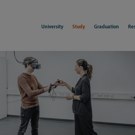
University
Study
Graduation
Re
ers
Consulting
CDSL Service
Study organization
Campus li
tions
Student advisory service
Counselling
Student Service Center
Student rep
ent of Medicine
Psychosocial counseling
Training programmes
International Office
Living
Staying abroad
Forms and statutes
First semester information
Commitment
Equal opportunities and family
Registration with CDSL
Hinweise zur Einschreibung
University 
Study and disability
Doctoral scholarships
Re-registration
Study healt
Exams
University 
Student ID card Uni Lübeck App
Regulations and laws