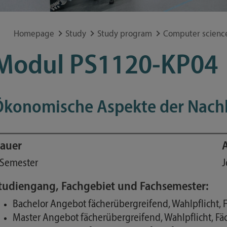
Special application concerns
Frequently asked questions
Homepage
Study
Study program
Computer scienc
Modul PS1120-KP04
Ökonomische Aspekte der Nachh
auer
 Semester
J
tudiengang, Fachgebiet und Fachsemester:
Bachelor Angebot fächerübergreifend, Wahlpflicht,
Master Angebot fächerübergreifend, Wahlpflicht, F