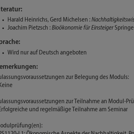
iteratur:
Harald Heinrichs, Gerd Michelsen :
Nachhaltigkeitswi
Joachim Pietzsch :
Bioökonomie für Einsteiger
Springer
prache:
Wird nur auf Deutsch angeboten
emerkungen:
ulassungsvoraussetzungen zur Belegung des Moduls:
 Keine
ulassungsvoraussetzungen zur Teilnahme an Modul-Prü
 Erfolgreiche und regelmäßige Teilnahme am Seminar
odulprüfung(en):
 PS1120-L1: Ökonomische Aspekte der Nachhaltigkeit, Po