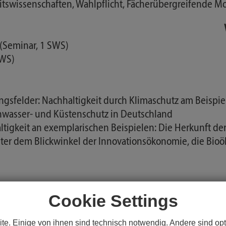
tswissenschaften, Wahlpflicht, Fächerübergreifende M
(Seminar, 1 SWS)
SWS)
sfelder: Nachhaltigkeit durch Klimaschutz am Beispiel
asser- und Küstenschutz in Deutschland
keit an exemplarischen Beispielen: Die Herkunft der 
nter dem Blickwinkel der Innovationsökonomie, die Bio
Cookie Settings
oökonomie und Biotechnologie verstehen und anhand vo
 Besonderheiten einer nachhaltigen Bioökonomie
te. Einige von ihnen sind technisch notwendig. Andere sind opt
Ökologie und ihre ökonomische Einordnung