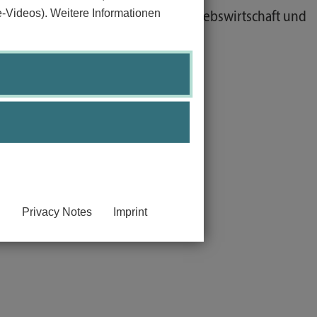
e-Videos). Weitere Informationen
agement, digitale Wirtschaft, Betriebswirtschaft und
Privacy Notes
Imprint