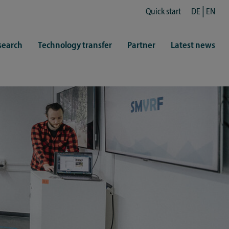
Quick start
DE
EN
search
Technology transfer
Partner
Latest news
fe
resentatives
 & Culture
Library (ZHB)
hy
sports