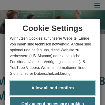
Cookie Settings
Wir nutzen Cookies auf unserer Website. Einige
Homepage
Study
Study program
von ihnen sind technisch notwendig. Andere sind
Computer science and mathematics
optional und helfen uns, diese Website zu
Mathematics in medicine and life sciences
verbessern (z.B. Matomo) oder zusätzliche
Bachelor's degree program in Mathematics in Medicine
Funktionalitäten zur Verfügung zu stellen (z.B.
and Life Sciences
YouTube-Videos). Weitere Informationen finden
Module Guide
Details
Sie in unserer Datenschutzerklärung.
Modul MA4030-KP08
Allow all and confirm
MA4030
Only accept necessary cookies