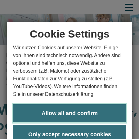
Cookie Settings
Wir nutzen Cookies auf unserer Website. Einige
von ihnen sind technisch notwendig. Andere sind
Homepage
Study
Study program
optional und helfen uns, diese Website zu
Computer science and mathematics
verbessern (z.B. Matomo) oder zusätzliche
Entrepreneurship in digital technologies
Funktionalitäten zur Verfügung zu stellen (z.B.
Master's degree program in Entrepreneurship in Digital
YouTube-Videos). Weitere Informationen finden
Technologies
Sie in unserer Datenschutzerklärung.
Module Guide
Details
Modul PS5810-KP04,
Allow all and confirm
PS5810
Only accept necessary cookies