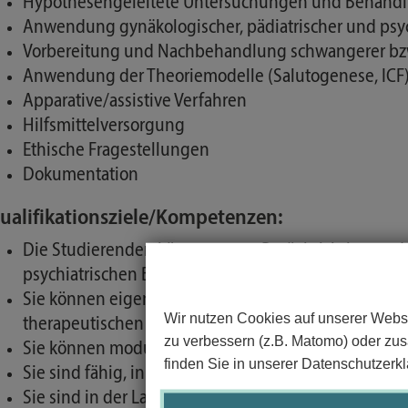
Hypothesengeleitete Untersuchungen und Behandlun
Anwendung gynäkologischer, pädiatrischer und psy
Vorbereitung und Nachbehandlung schwangerer bz
Anwendung der Theoriemodelle (Salutogenese, ICF
Apparative/assistive Verfahren
Hilfsmittelversorgung
Ethische Fragestellungen
Dokumentation
ualifikationsziele/Kompetenzen:
Die Studierenden können unter Berücksichtigung der
psychiatrischen Befund aufnehmen, Behandlungspl
Sie können eigenständig evidenzbasiert Hypothes
Wir nutzen Cookies auf unserer Websi
therapeutischen Prozesses hinterfragen und gegebe
zu verbessern (z.B. Matomo) oder zusä
Sie können modulbezogene, klinische Muster erken
finden Sie in unserer Datenschutzerkl
Sie sind fähig, in modulbezogenen Versorgungssituat
Sie sind in der Lage, gesundheitswissenschaftlic