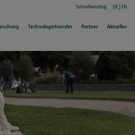
Schnelleinstieg
DE
EN
orschung
Technologietransfer
Partner
Aktuelles
en
ertretungen
Kultur
ren
rt