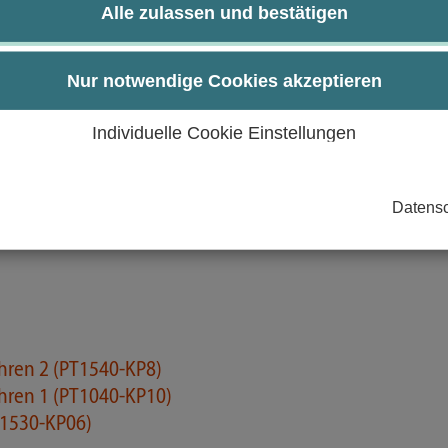
Alle zulassen und bestätigen
tionen spezifischer Krankheitsfälle analysieren und re
ng im ersten Lebensjahr und können motorische Abwei
bestimmen.
Nur notwendige Cookies akzeptieren
urch:
Individuelle Cookie Einstellungen
Datensc
ahren 2 (PT1540-KP8)
ahren 1 (PT1040-KP10)
T1530-KP06)