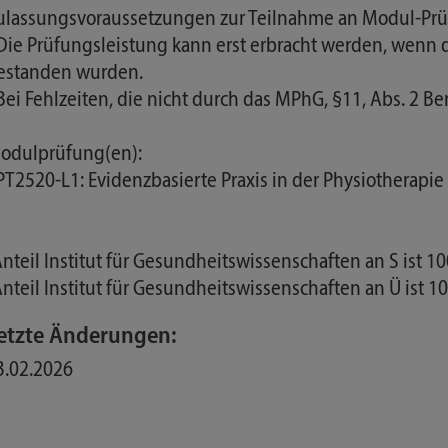
ulassungsvoraussetzungen zur Teilnahme an Modul-Prü
 Die Prüfungsleistung kann erst erbracht werden, wen
estanden wurden.
 Bei Fehlzeiten, die nicht durch das MPhG, §11, Abs. 2
odulprüfung(en):
 PT2520-L1: Evidenzbasierte Praxis in der Physiotherapi
Anteil Institut für Gesundheitswissenschaften an S ist 1
Anteil Institut für Gesundheitswissenschaften an Ü ist 1
etzte Änderungen:
3.02.2026