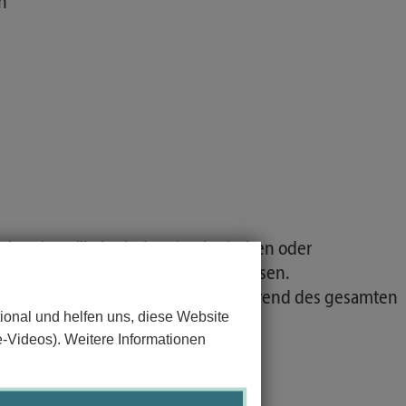
n
ischen/ gynäkologischen/urologischen oder
tieren sowie evidenzbasiert anpassen.
idungswege einschlagen, diese während des gesamten
ional und helfen uns, diese Website
e-Videos). Weitere Informationen
ndeln.
orientiert zu handeln.