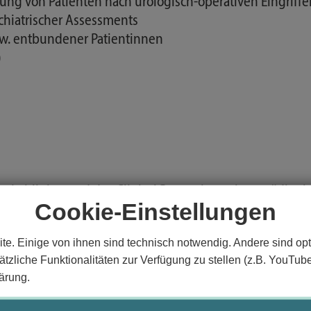
g von Patienten nach urologisch-operativen Eingriffe
chiatrischer Assessments
w. entbundener Patientinnen
)
 Leitlinien und des Clinical Reasonings einen pädiatr
Cookie-Einstellungen
äne erstellen, Behandlungen durchführen und dokumen
en bilden und modulbezogene, therapeutische Entsche
te. Einige von ihnen sind technisch notwendig. Andere sind opt
nenfalls evidenzbasiert ändern.
tzliche Funktionalitäten zur Verfügung zu stellen (z.B. YouTub
nen und anhand gegebener Leitlinien therapeutisch ha
ärung.
ionen bewusst, zielgerichtet, systematisch und prozess
he Theoriemodelle zu benennen und anzuwenden.