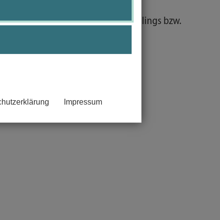
flektieren.
chungen/ Problematiken eines Säuglings bzw.
hutzerklärung
Impressum