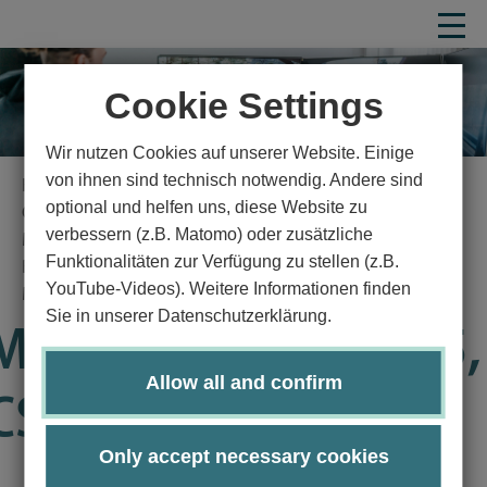
Cookie Settings
Wir nutzen Cookies auf unserer Website. Einige
von ihnen sind technisch notwendig. Andere sind
Homepage
Study
Study program
optional und helfen uns, diese Website zu
Computer science and mathematics
verbessern (z.B. Matomo) oder zusätzliche
Media informatics
Funktionalitäten zur Verfügung zu stellen (z.B.
Bachelor's degree program in Media Informatics
YouTube-Videos). Weitere Informationen finden
Module Guide
Details
Sie in unserer Datenschutzerklärung.
Modul CS3990-KP15,
Allow all and confirm
CS3990
Only accept necessary cookies