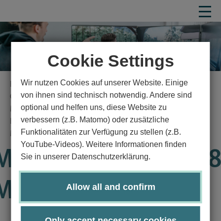
Cookie Settings
Wir nutzen Cookies auf unserer Website. Einige
Homepage
Study
Study program
von ihnen sind technisch notwendig. Andere sind
Computer science and mathematics
optional und helfen uns, diese Website zu
Media informatics
verbessern (z.B. Matomo) oder zusätzliche
Bachelor's degree program in Media Informatics
Funktionalitäten zur Verfügung zu stellen (z.B.
Module Guide
Details
YouTube-Videos). Weitere Informationen finden
Modul MA1000-KP08
Sie in unserer Datenschutzerklärung.
MA1000
Allow all and confirm
Only accept necessary cookies