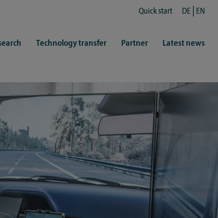
Quick start
DE
EN
search
Technology transfer
Partner
Latest news
fe
resentatives
 & Culture
Library (ZHB)
hy
sports