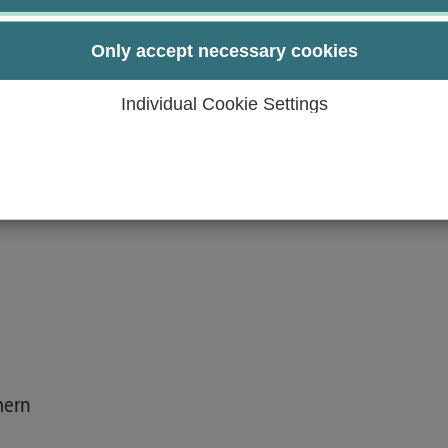
s Webprojekt durchzuführen
ebtechnologien anzuwenden
Only accept necessary cookies
urch:
Individual Cookie Settings
mern