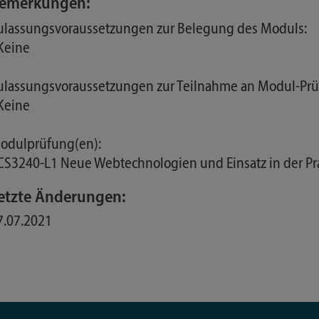
emerkungen:
ulassungsvoraussetzungen zur Belegung des Moduls:
 Keine
ulassungsvoraussetzungen zur Teilnahme an Modul-Prü
 Keine
odulprüfung(en):
 CS3240-L1 Neue Webtechnologien und Einsatz in der Pra
etzte Änderungen:
7.07.2021