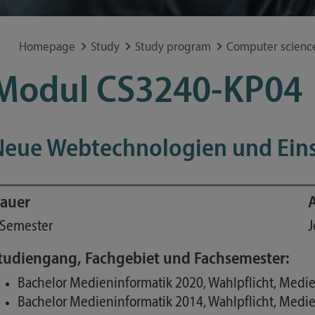
Special application concerns
Frequently asked questions
Homepage
Study
Study program
Computer scienc
Modul CS3240-KP04
Neue Webtechnologien und Einsa
auer
 Semester
J
tudiengang, Fachgebiet und Fachsemester:
Bachelor Medieninformatik 2020, Wahlpflicht, Medien
Bachelor Medieninformatik 2014, Wahlpflicht, Medien