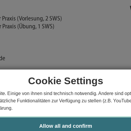
 Praxis (Vorlesung, 2 SWS)
 Praxis (Übung, 1 SWS)
de
Cookie Settings
Projekten
te. Einige von ihnen sind technisch notwendig. Andere sind opt
tzliche Funktionalitäten zur Verfügung zu stellen (z.B. YouTub
ärung.
eb-Programmcode zu analysieren und zu verbessern
Allow all and confirm
echnologien und deren sinnvolle Anwendung