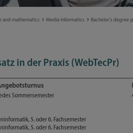
Study guide
Financing
e and mathematics
Media informatics
Bachelor's degree 
Course catalog
Forms and information sheets
Germany semester ticket
tz in der Praxis (WebTecPr)
Angebotsturnus
edes Sommersemester
informatik, 5. oder 6. Fachsemester
informatik, 5. oder 6. Fachsemester