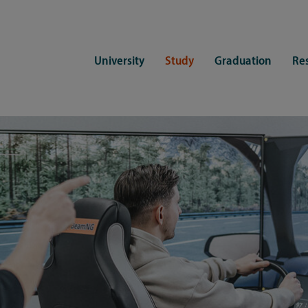
University
Study
Graduation
Re
ers
Consulting
CDSL Service
Study organization
Campus li
tions
Student advisory service
Counselling
Student Service Center
Student rep
ent of Medicine
Psychosocial counseling
Training programmes
International Office
Living
Staying abroad
Forms and statutes
First semester information
Commitment
Equal opportunities and family
Registration with CDSL
Hinweise zur Einschreibung
University 
Study and disability
Doctoral scholarships
Re-registration
Study healt
Exams
University 
Student ID card Uni Lübeck App
Regulations and laws