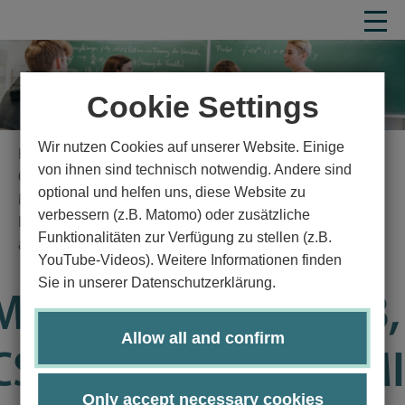
Cookie Settings
Wir nutzen Cookies auf unserer Website. Einige
Homepage
Study
Study program
von ihnen sind technisch notwendig. Andere sind
Computer science and mathematics
optional und helfen uns, diese Website zu
Mathematics in medicine and life sciences
verbessern (z.B. Matomo) oder zusätzliche
Bachelor's degree program in Mathematics in Medicine
Funktionalitäten zur Verfügung zu stellen (z.B.
and Life Sciences
YouTube-Videos). Weitere Informationen finden
Module Guide
Details
Sie in unserer Datenschutzerklärung.
Modul CS1000-KP08,
Allow all and confirm
CS1000SJ14-MML/MI
Only accept necessary cookies