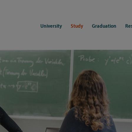
University
Study
Graduation
Re
ers
Consulting
CDSL Service
Study organization
Campus li
tions
Student advisory service
Counselling
Student Service Center
Student rep
ent of Medicine
Psychosocial counseling
Training programmes
International Office
Living
Staying abroad
Forms and statutes
First semester information
Commitment
Equal opportunities and family
Registration with CDSL
Hinweise zur Einschreibung
University 
Study and disability
Doctoral scholarships
Re-registration
Study healt
Exams
University 
Student ID card Uni Lübeck App
Regulations and laws