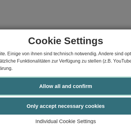
Cookie Settings
 Kleinste-Quadrate-Schätzung, Shrinkage-Schätzung
te. Einige von ihnen sind technisch notwendig. Andere sind opt
tzliche Funktionalitäten zur Verfügung zu stellen (z.B. YouTub
ärung.
rten linearen Modellen und multivariaten Verfahren.
Allow all and confirm
an.
rakt bearbeiten.
Only accept necessary cookies
urch:
Individual Cookie Settings