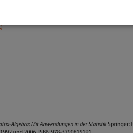
)
trix-Algebra: Mit Anwendungen in der Statistik
Springer: 
 1992 und 2006, ISBN 978-3790815191