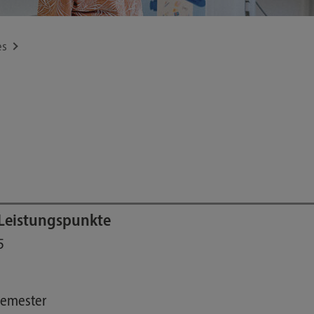
es
Leistungspunkte
5
semester