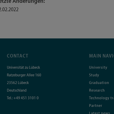
etzte Änderungen:
2.02.2022
CONTACT
MAIN NAV
Universität zu Lübeck
University
Ratzeburger Allee 160
Study
23562
Lübeck
Graduation
Deutschland
Research
Tel.:
+49 451 3101 0
Technology tr
Partner
Latest news