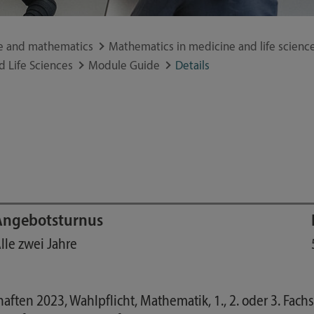
Study guide
Financing
e and mathematics
Mathematics in medicine and life scienc
Course catalog
 Life Sciences
Module Guide
Details
Forms and information sheets
5
Germany semester ticket
Angebotsturnus
lle zwei Jahre
ten 2023, Wahlpflicht, Mathematik, 1., 2. oder 3. Fach