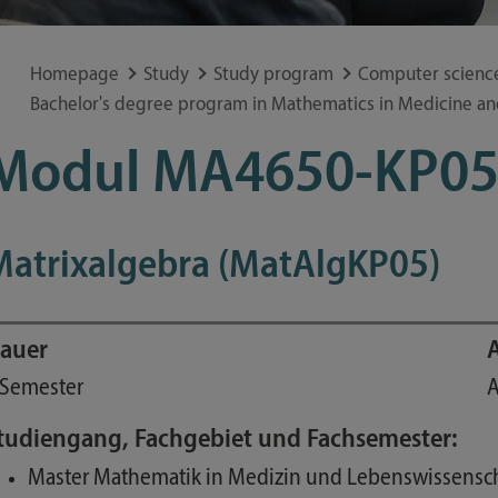
Special application concerns
Frequently asked questions
Homepage
Study
Study program
Computer scienc
Bachelor's degree program in Mathematics in Medicine and
Modul MA4650-KP0
Matrixalgebra (MatAlgKP05)
auer
 Semester
A
tudiengang, Fachgebiet und Fachsemester:
Master Mathematik in Medizin und Lebenswissenschaf