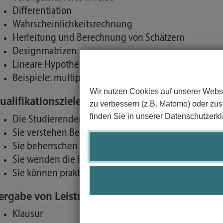
Differentiation
Wahrscheinlichkeitsrechnung
Herleitung und Berechnung von Schätzern
Designmatrizen
Lineare Hypothesen
Beispiele: multiple lineare Regression, gewichtete
Wir nutzen Cookies auf unserer Websi
ualifikationsziele/Kompetenzen:
zu verbessern (z.B. Matomo) oder zusä
finden Sie in unserer Datenschutzerkl
Die Studierenden kennen zahlreiche Rechenregeln.
Sie verstehen Beweise, insbesondere zu generalisie
Sie beherrschen das Matrixkalkül.
Sie wenden die lineare Algebra auf lineare Modelle 
Sie können praktische Probleme in der Statistik abst
ergabe von Leistungspunkten und Benotung d
Klausur