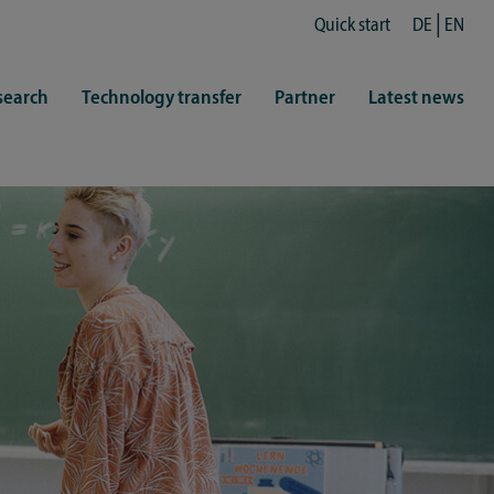
Quick start
DE
EN
search
Technology transfer
Partner
Latest news
fe
resentatives
 & Culture
Library (ZHB)
hy
sports