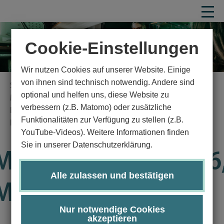
Cookie-Einstellungen
Wir nutzen Cookies auf unserer Website. Einige
von ihnen sind technisch notwendig. Andere sind
Startseite
Studium
Studienangebot
Technik
optional und helfen uns, diese Website zu
Medizinische Ingenieurwissenschaft
verbessern (z.B. Matomo) oder zusätzliche
Bachelor Studiengang Medizinische
Funktionalitäten zur Verfügung zu stellen (z.B.
Ingenieurwissenschaft
YouTube-Videos). Weitere Informationen finden
Modulhandbuch
Details
Sie in unserer Datenschutzerklärung.
Modul ME2150-KP06
Alle zulassen und bestätigen
ME2150
Nur notwendige Cookies
akzeptieren