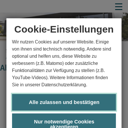
Cookie-Einstellungen
Wir nutzen Cookies auf unserer Website. Einige
von ihnen sind technisch notwendig. Andere sind
Startseite
Studium
Studiumsorganisation
optional und helfen uns, diese Website zu
Abläufe im Studium (Prozessportal)
verbessern (z.B. Matomo) oder zusätzliche
Abläufe im Studium
Funktionalitäten zur Verfügung zu stellen (z.B.
YouTube-Videos). Weitere Informationen finden
Sie in unserer Datenschutzerklärung.
Wir sind eine Universität der kurzen Wege und vieles lässt
sich bei uns sehr unbürokratisch lösen – aber eben nicht
alles. Manche Dinge in einem Studium müssen nun einmal
Alle zulassen und bestätigen
bestimmten Regeln und Abläufen folgen: so gibt es oft
gesetzliche Bestimmungen, die einzuhalten sind.
Nur notwendige Cookies
Geregelte Abläufe helfen aber auch dabei, dass
akzeptieren