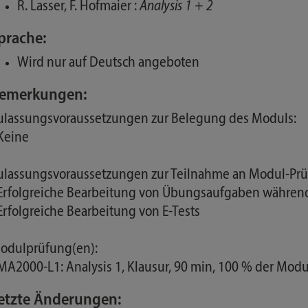
R. Lasser, F. Hofmaier :
Analysis 1 + 2
prache:
Wird nur auf Deutsch angeboten
emerkungen:
ulassungsvoraussetzungen zur Belegung des Moduls:
 Keine
ulassungsvoraussetzungen zur Teilnahme an Modul-Prü
 Erfolgreiche Bearbeitung von Übungsaufgaben währen
 Erfolgreiche Bearbeitung von E-Tests
odulprüfung(en):
 MA2000-L1: Analysis 1, Klausur, 90 min, 100 % der Mod
etzte Änderungen: