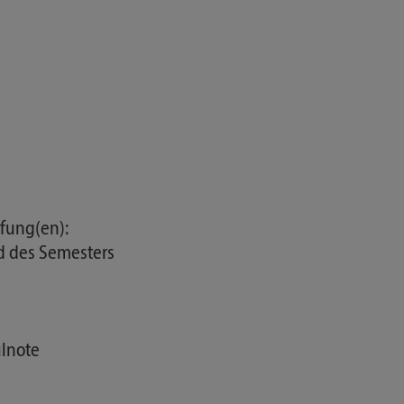
fung(en):
d des Semesters
ulnote