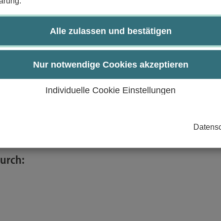
ärung.
der Analysis, insbesondere den Konvergenzbegriff.
en und Beweistechniken und können diese zur analyti
Alle zulassen und bestätigen
er reellen Analysis erklären.
Nur notwendige Cookies akzeptieren
 Beweistechniken der Differentialrechnung anwenden
nkweisen.
Individuelle Cookie Einstellungen
gskompetenz.
zepte auf verwandte Fragestellungen übertragen.
Datensc
arbeiten.
urch: