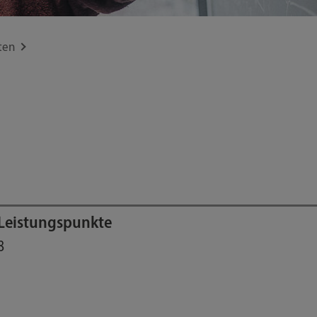
ten
Leistungspunkte
8