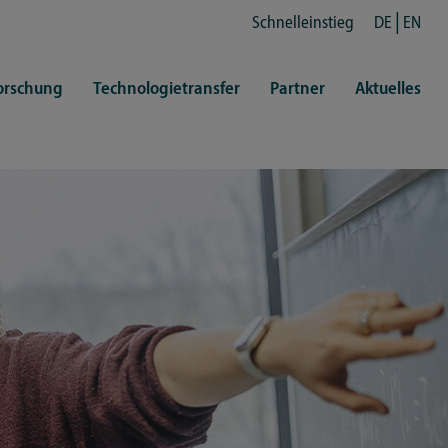
Schnelleinstieg
DE
EN
orschung
Technologietransfer
Partner
Aktuelles
en
ertretungen
Kultur
ren
rt