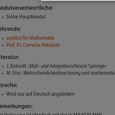
odulverantwortliche:
Siehe Hauptmodul
ehrende:
Institut für Mathematik
Prof. Dr. Cornelia Pokalyuk
iteratur:
J. Elstrodt :
Maß- und Integrationstheorie
Springer
M. Fisz :
Wahrscheinlichkeitsrechnung und mathematisc
prache:
Wird nur auf Deutsch angeboten
emerkungen: