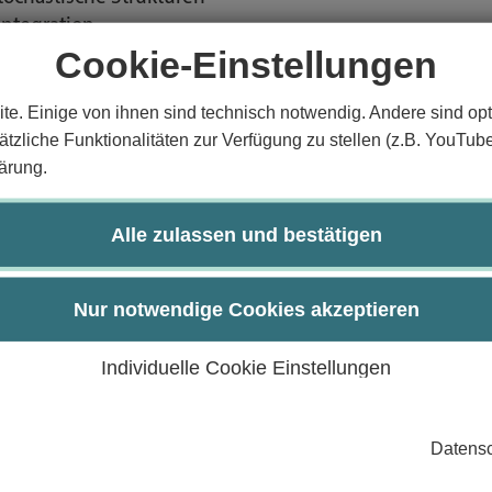
Integration
Cookie-Einstellungen
fallsvektoren und deren Verteilung umgehen
en formalisieren
te. Einige von ihnen sind technisch notwendig. Andere sind opt
urch:
tzliche Funktionalitäten zur Verfügung zu stellen (z.B. YouTub
ärung.
Alle zulassen und bestätigen
450)
Nur notwendige Cookies akzeptieren
-KP04, MA4610)
Individuelle Cookie Einstellungen
0-KP08, MA1500)
Datensc