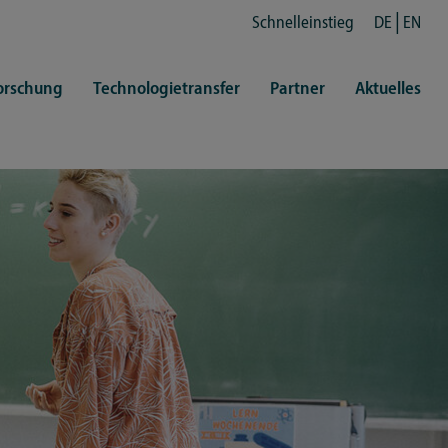
Schnelleinstieg
DE
EN
orschung
Technologietransfer
Partner
Aktuelles
en
ertretungen
Kultur
ren
rt