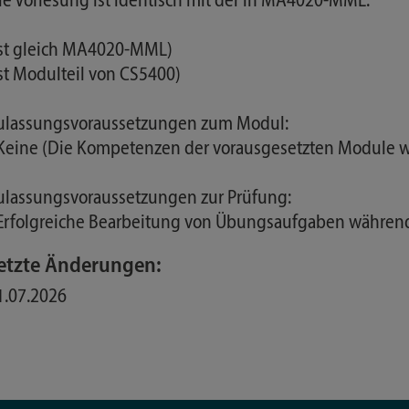
ie Vorlesung ist identisch mit der in MA4020-MML.
Ist gleich MA4020-MML)
Ist Modulteil von CS5400)
ulassungsvoraussetzungen zum Modul:
 Keine (Die Kompetenzen der vorausgesetzten Module we
ulassungsvoraussetzungen zur Prüfung:
 Erfolgreiche Bearbeitung von Übungsaufgaben währen
etzte Änderungen:
1.07.2026