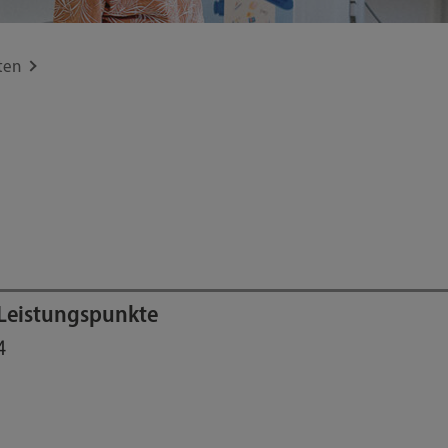
ten
Leistungspunkte
4