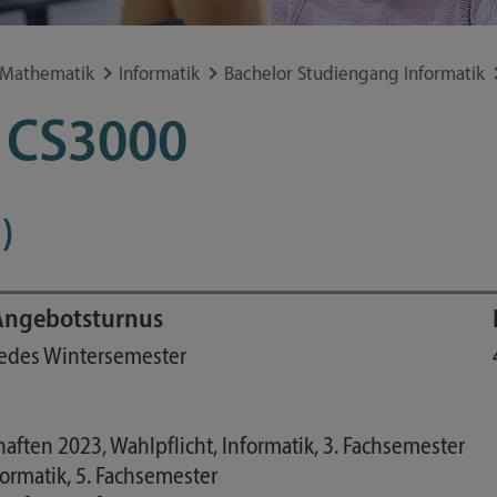
 elitr, sed diam nonumy
Gesetze & Ordnungen
 aliquyam erat, sed diam
Ratgeber Studium
es et ea rebum. Stet clita
 Mathematik
Informatik
Bachelor Studiengang Informatik
Finanzierung
 ipsum dolor sit amet.
 CS3000
 elitr, sed diam nonumy
Vorlesungsverzeichnis
 aliquyam erat, sed diam
Formulare und Merkblätter
es et ea rebum. Stet clita
Deutschland-Semesterticket
 ipsum dolor sit amet.
)
Angebotsturnus
edes Wintersemester
ten 2023, Wahlpflicht, Informatik, 3. Fachsemester
formatik, 5. Fachsemester