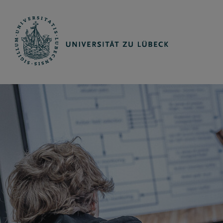
Orientieren und Bewerben
Für Promotionsinteressierte
Studienangebot
Für Promovierende
Institute und Kliniken
Bewerbungsportal
Doktorgrade
MINT studieren in Lübeck
Promotion in den MINT-Sektio
Studieren in Lübeck
Promotionsformen/-arten
Studiengänge A-Z
Promotion in der Sektion Medi
Orientierungsangebote
Finanzierung einer Promotion
Medizin und Gesundheitswissenscha
Promovierendenrat
Sektion Medizin
Schülerakademie
Beratung für Promotionsinteressierte
Informatik und Mathematik
Bewerbungsverfahren
Praktische Hinweise für Internationale
Naturwissenschaften
Institut für Allgemeinmedizin
Zulassungsverfahren
Neu in Lübeck?
Technik
und Auswahlgrenzen
Das Institut für Allgemeinmedizin des UKSH engagi
Psychologie
Institut für Anatomie
der Studierenden, in der allgemeinmedizinischen F
Bewerbungsfristen
Internationale
Versorgungs-forschung und ist federführend am