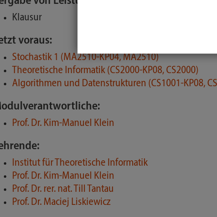
ergabe von Leistungspunkten und Benotung d
Klausur
etzt voraus:
Stochastik 1 (MA2510-KP04, MA2510)
Theoretische Informatik (CS2000-KP08, CS2000)
Algorithmen und Datenstrukturen (CS1001-KP08, C
odulverantwortliche:
Prof. Dr. Kim-Manuel Klein
ehrende:
Institut für Theoretische Informatik
Prof. Dr. Kim-Manuel Klein
Prof. Dr. rer. nat. Till Tantau
Prof. Dr. Maciej Liskiewicz