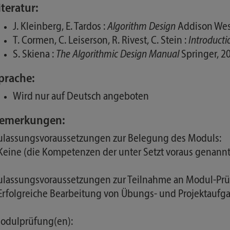
iteratur:
J. Kleinberg, E. Tardos :
Algorithm Design
Addison Wes
T. Cormen, C. Leiserson, R. Rivest, C. Stein :
Introducti
S. Skiena :
The Algorithmic Design Manual
Springer, 2
prache:
Wird nur auf Deutsch angeboten
emerkungen:
ulassungsvoraussetzungen zur Belegung des Moduls:
 Keine (die Kompetenzen der unter Setzt voraus genan
ulassungsvoraussetzungen zur Teilnahme an Modul-Prü
 Erfolgreiche Bearbeitung von Übungs- und Projektau
odulprüfung(en):