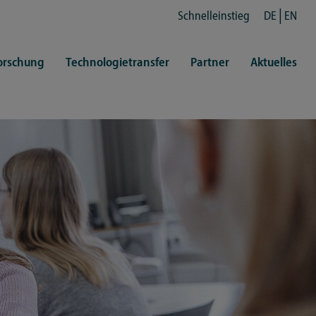
Schnelleinstieg
DE
EN
orschung
Technologietransfer
Partner
Aktuelles
en
ertretungen
Kultur
ren
rt