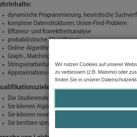
ehrinhalte:
dynamische Programmierung, heuristische Suchver
komplexe Datenstrukturen, Union-Find-Problem
Effizienz- und Korrektheitsanalyse
probabilistische Algorithmen
Online-Algorithmen
Graph-, Matching- und Scheduling-Probleme
Wir nutzen Cookies auf unserer Websi
Stringverarbeitung
zu verbessern (z.B. Matomo) oder zusä
Approximations-Algorithmen
finden Sie in unserer Datenschutzerkl
ualifikationsziele/Kompetenzen:
Die Studierenden können algorithmischen Entwurfs
Sie können Algorithmen analysieren bezüglich Korrek
Sie können neue komplexe Algorithmen durch Anwen
Sie besitzen spezifische Erfahrung für das effizient