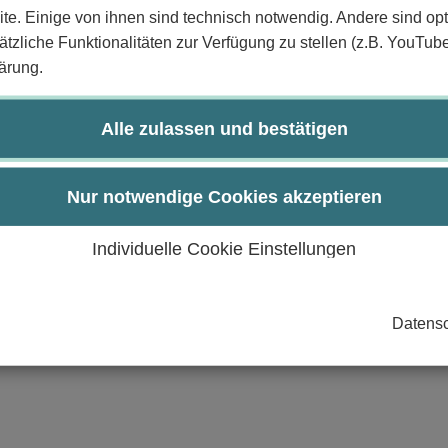
te. Einige von ihnen sind technisch notwendig. Andere sind opt
tzliche Funktionalitäten zur Verfügung zu stellen (z.B. YouTub
ärung.
nschaftliches Thema gründlich aufarbeiten.
sch Stellung nehmen.
tlichen Ausarbeitung und in einem mündlichen Vortrag ve
Alle zulassen und bestätigen
englischer Sprache präsentieren und diskutieren.
gen und in einer offenen Diskussion kritisch hinterfrag
Nur notwendige Cookies akzeptieren
urch:
Individuelle Cookie Einstellungen
Datensc