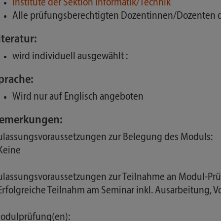
Institute der Sektion Informatik/Technik
Alle prüfungsberechtigten Dozentinnen/Dozenten 
iteratur:
wird individuell ausgewählt :
prache:
Wird nur auf Englisch angeboten
emerkungen:
ulassungsvoraussetzungen zur Belegung des Moduls:
 Keine
ulassungsvoraussetzungen zur Teilnahme an Modul-Prü
 Erfolgreiche Teilnahm am Seminar inkl. Ausarbeitung,
odulprüfung(en):