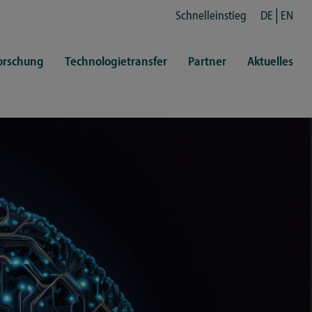
Schnelleinstieg
DE
EN
orschung
Technologietransfer
Partner
Aktuelles
en
ertretungen
Kultur
ren
rt