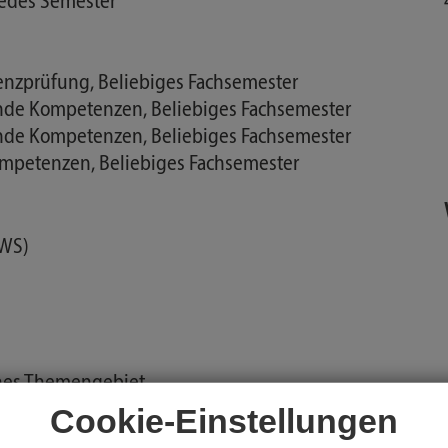
edes Semester
alenzprüfung, Beliebiges Fachsemester
fende Kompetenzen, Beliebiges Fachsemester
fende Kompetenzen, Beliebiges Fachsemester
ompetenzen, Beliebiges Fachsemester
SWS)
iches Themengebiet
en Problemstellung und ihrer Lösungsverfahren
Cookie-Einstellungen
sch