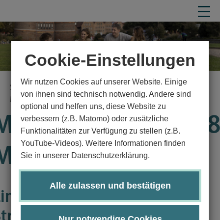
Cookie-Einstellungen
Wir nutzen Cookies auf unserer Website. Einige
Startseite
Studium
Studienangebot
von ihnen sind technisch notwendig. Andere sind
Modulhandbücher
Details
optional und helfen uns, diese Website zu
Modul MA1000-KP08
verbessern (z.B. Matomo) oder zusätzliche
Funktionalitäten zur Verfügung zu stellen (z.B.
YouTube-Videos). Weitere Informationen finden
MA1000
Sie in unserer Datenschutzerklärung.
Alle zulassen und bestätigen
ineare Algebra und Diskrete
Strukturen 1 (LADS1)
Nur notwendige Cookies