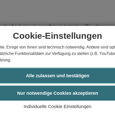
fe der Analysis, wie zum Beispiel gleichmäßige Konverg
Cookie-Einstellungen
 und Beweistechniken der reellen Analysis.
und Beweistechniken anwenden.
te. Einige von ihnen sind technisch notwendig. Andere sind opt
e aus der Analysis erklären.
tzliche Funktionalitäten zur Verfügung zu stellen (z.B. YouTub
ärung.
Konzepte auf verwandte Fragestellungen übertragen.
bildungskompetenz.
ppe lösen.
Alle zulassen und bestätigen
urch:
Nur notwendige Cookies akzeptieren
Individuelle Cookie Einstellungen