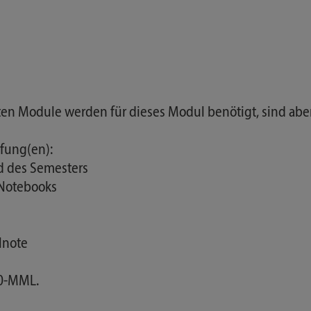
nten Module werden für dieses Modul benötigt, sind abe
fung(en):
d des Semesters
-Notebooks
lnote
00-MML.