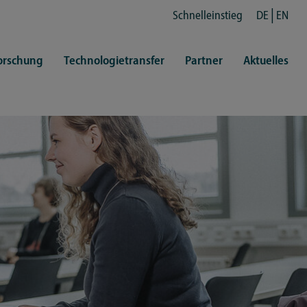
Schnelleinstieg
DE
EN
orschung
Technologietransfer
Partner
Aktuelles
en
ertretungen
Kultur
ren
rt