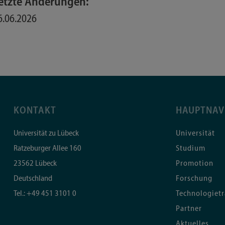
etzte Änderungen:
6.06.2026
KONTAKT
HAUPTNAV
Universität zu Lübeck
Universität
Ratzeburger Allee 160
Studium
23562
Lübeck
Promotion
Deutschland
Forschung
Tel.:
+49 451 3101 0
Technologietr
Partner
Aktuelles