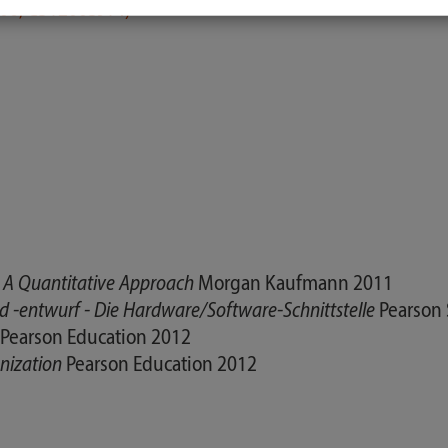
P06, CS1200SJ14)
- A Quantitative Approach
Morgan Kaufmann 2011
 -entwurf - Die Hardware/Software-Schnittstelle
Pearson
Pearson Education 2012
nization
Pearson Education 2012