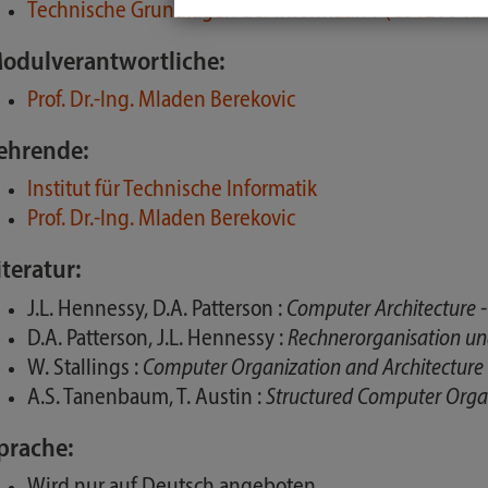
Technische Grundlagen der Informatik 1 (CS1200-K
odulverantwortliche:
Prof. Dr.-Ing. Mladen Berekovic
ehrende:
Institut für Technische Informatik
Prof. Dr.-Ing. Mladen Berekovic
iteratur:
J.L. Hennessy, D.A. Patterson :
Computer Architecture 
D.A. Patterson, J.L. Hennessy :
Rechnerorganisation und
W. Stallings :
Computer Organization and Architecture
A.S. Tanenbaum, T. Austin :
Structured Computer Orga
prache:
Wird nur auf Deutsch angeboten