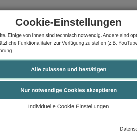
Cookie-Einstellungen
te. Einige von ihnen sind technisch notwendig. Andere sind opt
tzliche Funktionalitäten zur Verfügung zu stellen (z.B. YouTub
ärung.
ner Prozessoren und die zugehörigen Verfahren zur Lei
Alle zulassen und bestätigen
eicherhierachien, E/A-Geräte) erklären.
en (Multiprozessoren, Multicomputer, Vektorrechner, Fe
chmarks, Monitoring, Warteschlangenmodelle etc.) ein
Nur notwendige Cookies akzeptieren
urch:
Individuelle Cookie Einstellungen
 Dozenten
Datensc