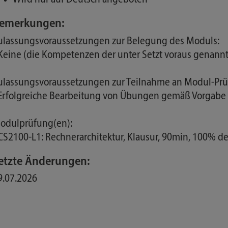
emerkungen:
ulassungsvoraussetzungen zur Belegung des Moduls:
 Keine (die Kompetenzen der unter Setzt voraus genan
ulassungsvoraussetzungen zur Teilnahme an Modul-Prü
 Erfolgreiche Bearbeitung von Übungen gemäß Vorgab
odulprüfung(en):
 CS2100-L1: Rechnerarchitektur, Klausur, 90min, 100% d
etzte Änderungen:
9.07.2026