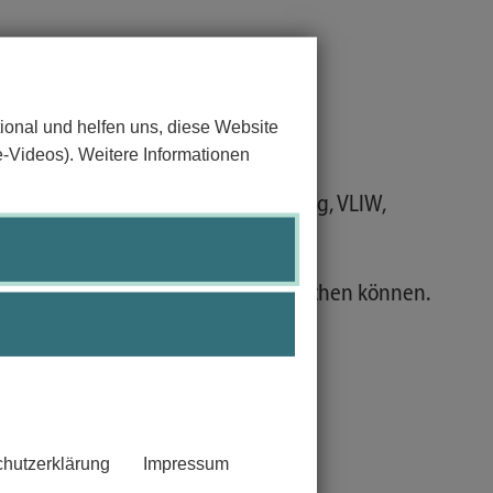
ional und helfen uns, diese Website
e-Videos). Weitere Informationen
stungssteigerung (Caches, Piplining, VLIW,
ldrechner etc.) erörtern und vergleichen können.
schätzen und anwenden.
hutzerklärung
Impressum