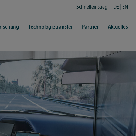
Schnelleinstieg
DE
EN
orschung
Technologietransfer
Partner
Aktuelles
en
ertretungen
Kultur
ren
rt