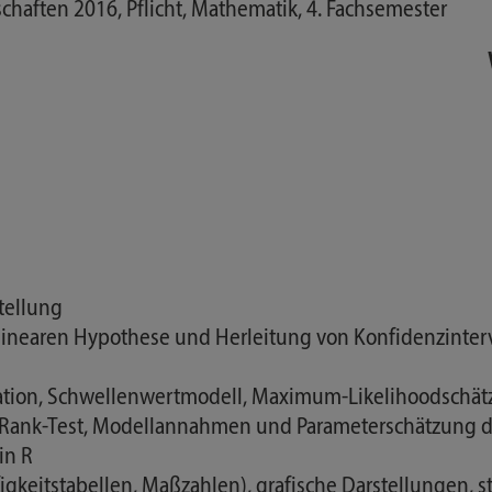
haften 2016, Pflicht, Mathematik, 4. Fachsemester
tellung
 linearen Hypothese und Herleitung von Konfidenzinter
kation, Schwellenwertmodell, Maximum-Likelihoodschätz
-Rank-Test, Modellannahmen und Parameterschätzung d
in R
figkeitstabellen, Maßzahlen), grafische Darstellungen, sta