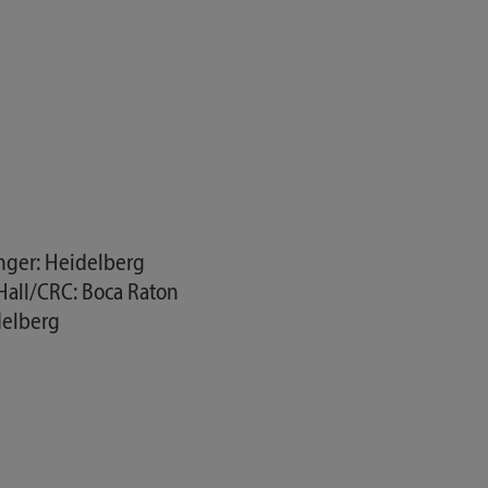
nger: Heidelberg
all/CRC: Boca Raton
delberg