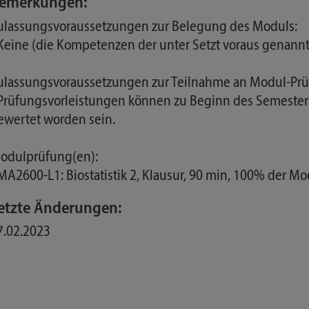
emerkungen:
ulassungsvoraussetzungen zur Belegung des Moduls:
 Keine (die Kompetenzen der unter Setzt voraus genan
ulassungsvoraussetzungen zur Teilnahme an Modul-Prü
 Prüfungsvorleistungen können zu Beginn des Semesters 
ewertet worden sein.
odulprüfung(en):
 MA2600-L1: Biostatistik 2, Klausur, 90 min, 100% der M
etzte Änderungen:
7.02.2023