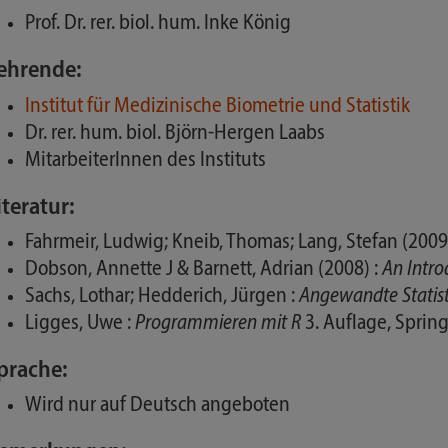
Prof. Dr. rer. biol. hum. Inke König
ehrende:
Institut für Medizinische Biometrie und Statistik
Dr. rer. hum. biol. Björn-Hergen Laabs
MitarbeiterInnen des Instituts
iteratur:
Fahrmeir, Ludwig; Kneib, Thomas; Lang, Stefan (2009
Dobson, Annette J & Barnett, Adrian (2008) :
An Intro
Sachs, Lothar; Hedderich, Jürgen :
Angewandte Statis
Ligges, Uwe :
Programmieren mit R
3. Auflage, Sprin
prache:
Wird nur auf Deutsch angeboten