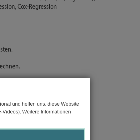
ression, Cox-Regression
sten.
rechnen.
ewendet wurde, interpretieren.
ional und helfen uns, diese Website
e-Videos). Weitere Informationen
en und die Ergebnisse bewerten.
estentscheidung fällen.