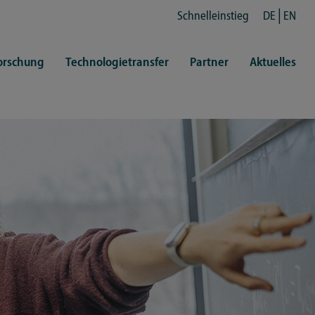
Schnelleinstieg
DE
EN
orschung
Technologietransfer
Partner
Aktuelles
en
ertretungen
Kultur
ren
rt