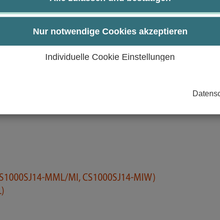
der Kreuzvalidierung veranschaulichen und in R implem
llen, der die Anforderungen an das wissenschaftliche Ar
Nur notwendige Cookies akzeptieren
urch:
Individuelle Cookie Einstellungen
Datensc
1)
 CS1000SJ14-MML/MI, CS1000SJ14-MIW)
)