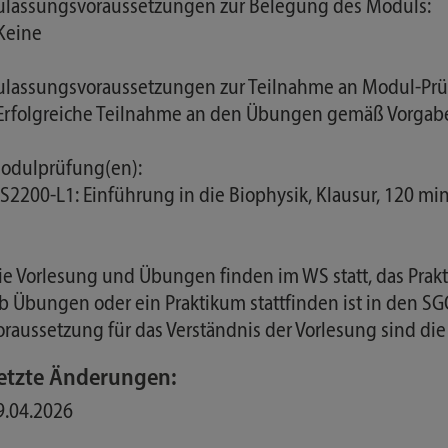
ulassungsvoraussetzungen zur Belegung des Moduls:
 Keine
ulassungsvoraussetzungen zur Teilnahme an Modul-Prü
 Erfolgreiche Teilnahme an den Übungen gemäß Vorga
odulprüfung(en):
LS2200-L1: Einführung in die Biophysik, Klausur, 120 m
ie Vorlesung und Übungen finden im WS statt, das Pra
b Übungen oder ein Praktikum stattfinden ist in den SG
oraussetzung für das Verständnis der Vorlesung sind d
etzte Änderungen:
9.04.2026