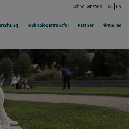
Schnelleinstieg
DE
EN
orschung
Technologietransfer
Partner
Aktuelles
en
ertretungen
Kultur
ren
rt