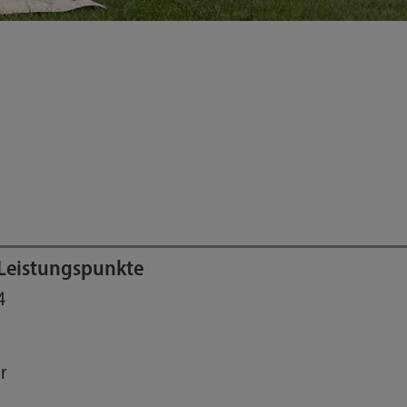
Leistungspunkte
4
r