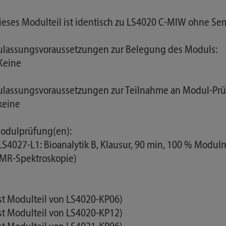
ieses Modulteil ist identisch zu LS4020 C-MIW ohne Sem
ulassungsvoraussetzungen zur Belegung des Moduls:
 Keine
ulassungsvoraussetzungen zur Teilnahme an Modul-Prü
 keine
odulprüfung(en):
 LS4027-L1: Bioanalytik B, Klausur, 90 min, 100 % Mod
MR-Spektroskopie)
Ist Modulteil von LS4020-KP06)
Ist Modulteil von LS4020-KP12)