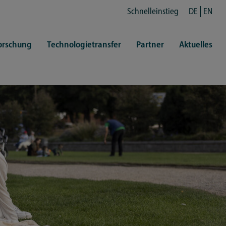
Schnelleinstieg
DE
EN
orschung
Technologietransfer
Partner
Aktuelles
en
ertretungen
Kultur
ren
rt