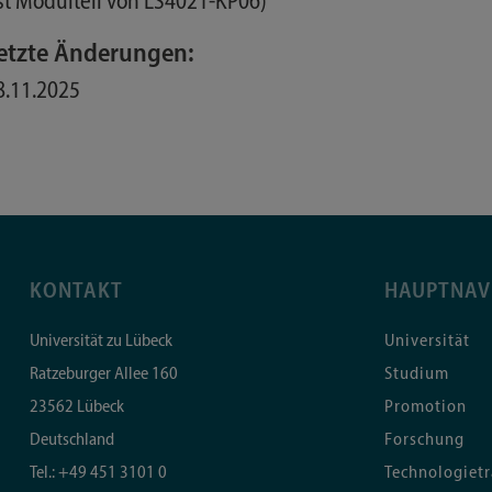
Ist Modulteil von LS4021-KP06)
etzte Änderungen:
8.11.2025
KONTAKT
HAUPTNAV
Universität zu Lübeck
Universität
Ratzeburger Allee 160
Studium
23562
Lübeck
Promotion
Deutschland
Forschung
Tel.:
+49 451 3101 0
Technologietr