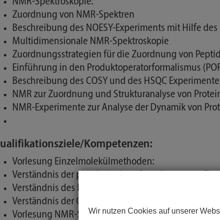
NMR-Spektroskopie:
Zuordnung von NMR-Spektren
Beschreibung des NOESY-Experiments mit Hilfe des 
Multidimensionale NMR-Spektroskopie
Zuordnungsstrategien für die Zuordnung von Pepti
Einführung in den Produktoperatorformalismus (PO
Beschreibung des COSY und des HSQC Experimentes
NMR zur Zuordnung und Strukturanalyse von Protei
NMR-Experimente zur Analyse der Dynamik von Pro
ualifikationsziele/Kompetenzen:
Vorlesung Einzelmolekülmethoden:
Verständnis der physikalischen Grundlagen von Ei
Verständnis des Nutzens von Einzelmolekülexperim
Verständnis der Grenzen von Einzelmolekülexperim
Wir nutzen Cookies auf unserer Websi
Vorlesung NMR-Spektroskopie: