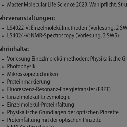
Master Molecular Life Science 2023, Wahlpflicht, Str
ehrveranstaltungen:
LS4022-V: Einzelmolekülmethoden (Vorlesung, 2 S
LS4024-V: NMR-Spectroscopy (Vorlesung, 2 SWS)
ehrinhalte:
Vorlesung Einezlmolekülmethoden: Physikalische G
Photophysik
Mikroskopietechniken
Proteinmarkierung
Fluoreszenz-Resonanz-Energietransfer (FRET)
Einzelmolekül-Enzymologie
Einzelmolekül-Proteinfaltung
Physikalische Grundlagen der optischen Pinzette
Proteinfaltung mit der optischen Pinzette