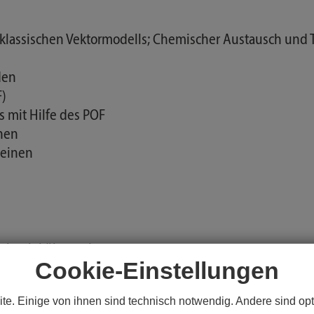
klassischen Vektormodells; Chemischer Austausch und 
den
F)
 mit Hilfe des POF
nen
teinen
nzelmolekülexperimenten
Cookie-Einstellungen
enten
enten
te. Einige von ihnen sind technisch notwendig. Andere sind opt