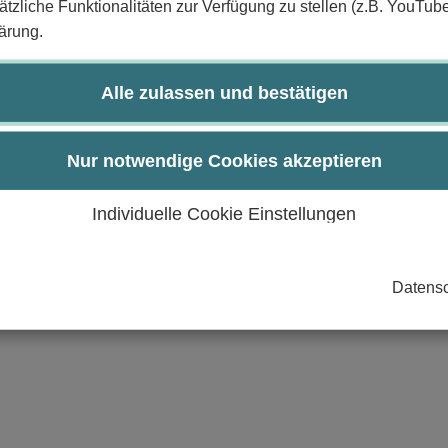
tzliche Funktionalitäten zur Verfügung zu stellen (z.B. YouTub
n analysieren und zuordnen
ärung.
uktoperatorformalismus
 mit Hilfe von NMR-Experimenten analysieren
Alle zulassen und bestätigen
urch:
Nur notwendige Cookies akzeptieren
Individuelle Cookie Einstellungen
Datensc