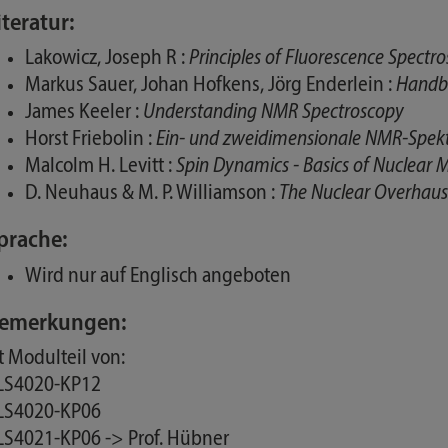
iteratur:
Lakowicz, Joseph R :
Principles of Fluorescence Spectr
Markus Sauer, Johan Hofkens, Jörg Enderlein :
Handbo
James Keeler :
Understanding NMR Spectroscopy
Horst Friebolin :
Ein- und zweidimensionale NMR-Spekt
Malcolm H. Levitt :
Spin Dynamics - Basics of Nuclear
D. Neuhaus & M. P. Williamson :
The Nuclear Overhause
prache:
Wird nur auf Englisch angeboten
emerkungen:
st Modulteil von:
 LS4020-KP12
 LS4020-KP06
 LS4021-KP06 -> Prof. Hübner