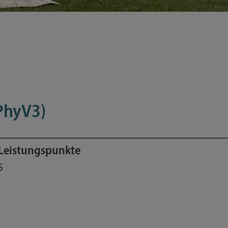
PhyV3)
Leistungspunkte
5