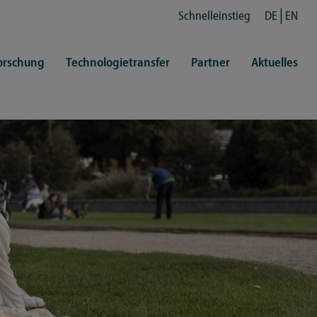
Schnelleinstieg
DE
EN
orschung
Technologietransfer
Partner
Aktuelles
en
ertretungen
Kultur
ren
rt