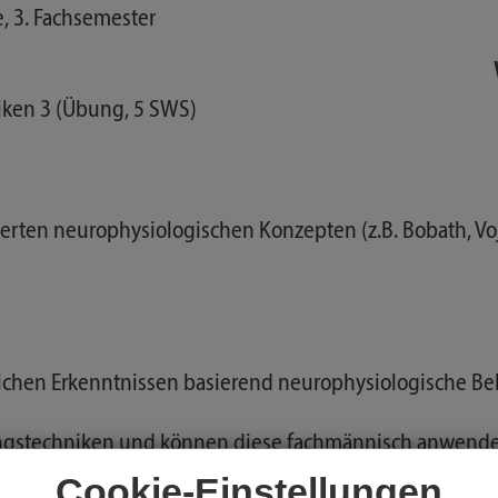
e, 3. Fachsemester
iken 3 (Übung, 5 SWS)
ten neurophysiologischen Konzepten (z.B. Bobath, Voj
lichen Erkenntnissen basierend neurophysiologische Be
ngstechniken und können diese fachmännisch anwende
e Einzel- und Gruppentherapien zu konziepieren und fa
Cookie-Einstellungen