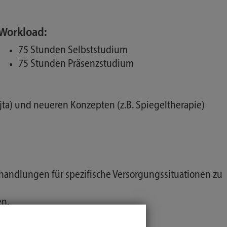
Workload:
75 Stunden Selbststudium
75 Stunden Präsenzstudium
ta) und neueren Konzepten (z.B. Spiegeltherapie)
handlungen für spezifische Versorgungssituationen zu
n.
chmännisch auszuführen.