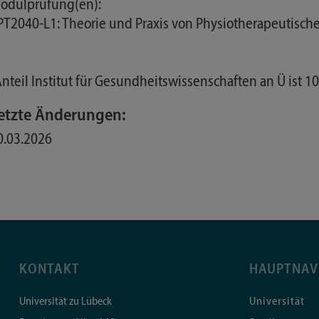
odulprüfung(en):
 PT2040-L1: Theorie und Praxis von Physiotherapeutisc
Anteil Institut für Gesundheitswissenschaften an Ü ist 1
etzte Änderungen:
0.03.2026
KONTAKT
HAUPTNAV
Universität zu Lübeck
Universität