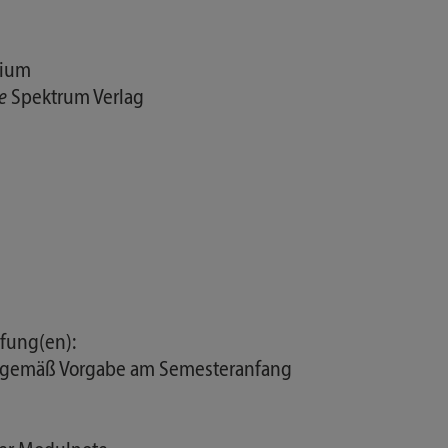
dium
e
Spektrum Verlag
fung(en):
ten gemäß Vorgabe am Semesteranfang