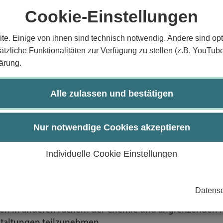
gewicht
Cookie-Einstellungen
te. Einige von ihnen sind technisch notwendig. Andere sind opt
tzliche Funktionalitäten zur Verfügung zu stellen (z.B. YouTub
e der Allgemeinen und Anorganischen Chemie, sowie er
ärung.
gemeinen und Anorganischen Chemie und können diese 
Alle zulassen und bestätigen
n sie fundamentale praktische Fähigkeiten zur Durchfü
t- und Arbeitsschutz und dem Umgang mit Gefahrstoffe
Nur notwendige Cookies akzeptieren
 zur GWP der Universität zu Lübeck und gemäß der DFG-L
eilbereichen der Veranstaltung durchzuführen.
Individuelle Cookie Einstellungen
au zu beobachten, Ergebnisse und Analysen zu dokumenti
gemäß der Richtlinie der GWP der Universität zu Lübeck
 von Problemstellungen im Hinblick auf chemische Zu
Datensc
 der Darstellung von chemischen Versuchen in Wort und
ungen in anderen Fächern der Chemie und angrenzende