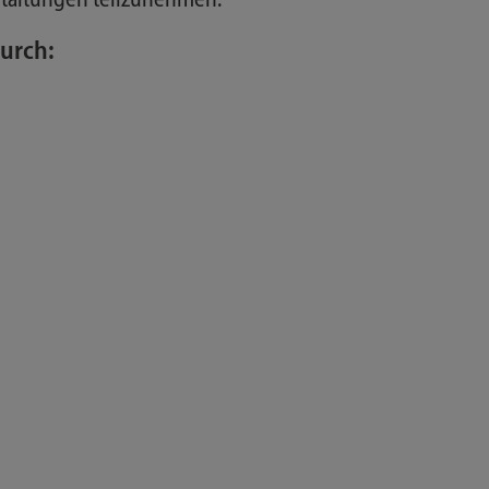
staltungen teilzunehmen.
urch: