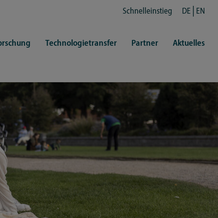
Schnelleinstieg
DE
EN
orschung
Technologietransfer
Partner
Aktuelles
en
ertretungen
Kultur
ren
rt