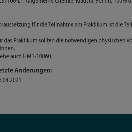
 LS1100-L1: Allgemeine Chemie, Klausur, 90min, 100% 
oraussetzung für die Teilnahme am Praktikum ist die T
ür das Praktikum sollten die notwendigen physischen Vo
önnen.
iehe auch HM1-10060.
etzte Änderungen:
6.04.2021