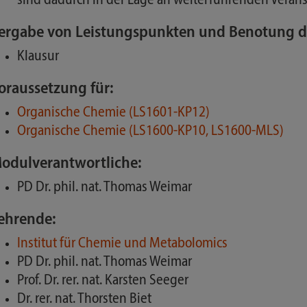
sind dadurch in der Lage an weiterführenden Veran
ergabe von Leistungspunkten und Benotung d
Klausur
oraussetzung für:
Organische Chemie (LS1601-KP12)
Organische Chemie (LS1600-KP10, LS1600-MLS)
odulverantwortliche:
PD Dr. phil. nat. Thomas Weimar
ehrende:
Institut für Chemie und Metabolomics
PD Dr. phil. nat. Thomas Weimar
Prof. Dr. rer. nat. Karsten Seeger
Dr. rer. nat. Thorsten Biet