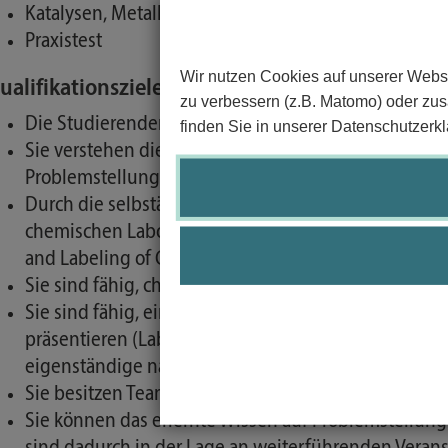
Katalysen, Metallkomplexe und Chemisches Gleich
Praxistest
Wir nutzen Cookies auf unserer Websi
ualifikationsziele/Kompetenzen:
zu verbessern (z.B. Matomo) oder zusä
Die Studierenden besitzen grundlegende Kenntniss
finden Sie in unserer Datenschutzerkl
Sie verstehen die grundlegenden Konzepte der All
Problemstellungen anwenden.
Durch die selbständige Arbeit im Praktikum besitze
chemischen Labor unter Berücksichtigung von Umwel
and Labeling of Chemicals (GHS) und den Richtlinie
Sie sind fähig, chemische Berechnungen aus allen T
Sie sind fähig, einfache chemische Experimente gen
präsentieren (Laborjournal, Protokoll, Kolloquium) 
eigenständige naturwissenschaftliche Bearbeitung
Sie besitzen Teamkompetenzen in Laborpraxis und in
Sie können das erlernte Wissen auf Problemstell