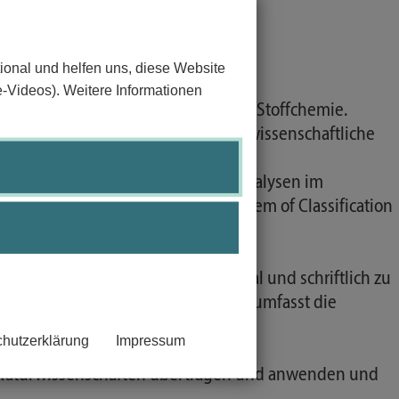
ional und helfen uns, diese Website
e-Videos). Weitere Informationen
ste Kenntnisse der anorganischen Stoffchemie.
auf Reaktionen und andere naturwissenschaftliche
hrung einfacher Experimente und Analysen im
n (nach Globally Harmonized System of Classification
eitlinien.
eren, zu interpretieren und verbal und schriftlich zu
 und gemäß der DFG-Leitlinien. Dies umfasst die
sammenhänge.
hutzerklärung
Impressum
 Schrift.
n Naturwissenschaften übertragen und anwenden und