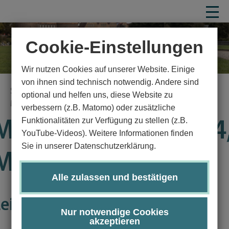
Cookie-Einstellungen
Wir nutzen Cookies auf unserer Website. Einige
von ihnen sind technisch notwendig. Andere sind
Startseite
Studium
Studienangebot
optional und helfen uns, diese Website zu
Modulhandbücher
Details
verbessern (z.B. Matomo) oder zusätzliche
Funktionalitäten zur Verfügung zu stellen (z.B.
Modul ME2470-KP04
YouTube-Videos). Weitere Informationen finden
Sie in unserer Datenschutzerklärung.
ME2470
Alle zulassen und bestätigen
eistungselektronik (LE)
Nur notwendige Cookies
akzeptieren