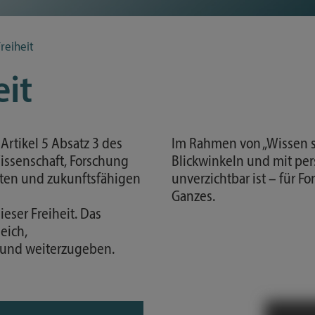
 elitr, sed diam nonumy
Gesetze & Ordnungen
 aliquyam erat, sed diam
Ratgeber Studium
es et ea rebum. Stet clita
reiheit
Finanzierung
 ipsum dolor sit amet.
eit
 elitr, sed diam nonumy
Vorlesungsverzeichnis
 aliquyam erat, sed diam
Formulare und Merkblätter
es et ea rebum. Stet clita
Deutschland-Semesterticket
 ipsum dolor sit amet.
Artikel 5 Absatz 3 des
Im Rahmen von „Wissen sc
issenschaft, Forschung
Blickwinkeln und mit pe
rten und zukunftsfähigen
unverzichtbar ist – für F
Ganzes.
ieser Freiheit. Das
eich,
en und weiterzugeben.