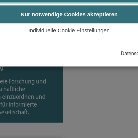
Sie
Beitrag von Prof. Dr.
Nur notwendige Cookies akzeptieren
Freiheit“ der
Individuelle Cookie Einstellungen
ftler
an der Universität
giert er sich intensiv
menfeld, das stark
Datensc
 Desinformation
g.
freie Forschung und
schaftliche
ich einzuordnen und
für informierte
esellschaft.