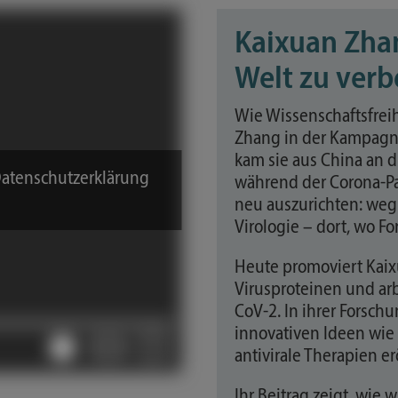
Kaixuan Zhan
Welt zu verb
Wie Wissenschaftsfreih
Zhang in der Kampagne 
kam sie aus China an d
Datenschutzerklärung
während der Corona-Pa
neu auszurichten: weg
Virologie – dort, wo 
Heute promoviert Kaix
Virusproteinen und ar
CoV-2. In ihrer Forschu
innovativen Ideen wie
antivirale Therapien er
Ihr Beitrag zeigt, wie 