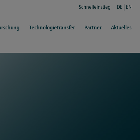
Schnelleinstieg
DE
EN
orschung
Technologietransfer
Partner
Aktuelles
en
ertretungen
Kultur
ren
rt