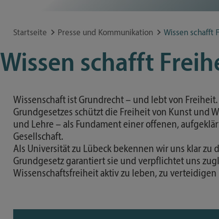
Lorem ipsum dolor sit amet, consetetur sadipscing
Internationale
Studiengänge
Allgemeinmedizin Schleswig-Holstein beteiligt.
Institut für Arbeitsmedizin,
Studierende
eirmod tempor invidunt ut labore et dolore magna
Gasthörerschaft
Prävention und betriebliches Gesundheitsmanagement
voluptua. At vero eos et accusam et justo duo dolor
Startseite
Presse und Kommunikation
Wissen schafft F
Besondere Bewerbungsanliegen
kasd gubergren, no sea takimata sanctus est Lorem
Website
Häufige Fragen
Wissen schafft Freih
Lorem ipsum dolor sit amet, consetetur sadipscing
Institut für Endokrinologie
eirmod tempor invidunt ut labore et dolore magna
und Diabetes
voluptua. At vero eos et accusam et justo duo dolor
Website
kasd gubergren, no sea takimata sanctus est Lorem
Wissenschaft ist Grundrecht – und lebt von Freiheit. 
Institut für Entzündungsmedizin
Grundgesetzes schützt die Freiheit von Kunst und W
Website
Website
und Lehre – als Fundament einer offenen, aufgeklä
Gesellschaft.
Als Universität zu Lübeck bekennen wir uns klar zu d
Website
Grundgesetz garantiert sie und verpflichtet uns zugl
Wissenschaftsfreiheit aktiv zu leben, zu verteidig