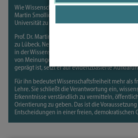
Wie Wissenschaftsfreiheit konkret wirkt, zeigt der 
Martin Smollich in der Kampagne „Wissen schafft 
Universität zu Lübeck.
Prof. Dr. Martin Smollich ist
Ernährungswissenscha
zu Lübeck. Neben seiner Forschung und Lehre enga
in der Wissenschaftskommunikation. In einem The
von Meinungen, wirtschaftlichen Interessen und
geprägt ist, setzt er auf evidenzbasierte Aufklärun
Für ihn bedeutet Wissenschaftsfreiheit mehr als 
Lehre. Sie schließt die Verantwortung ein, wissen
Erkenntnisse verständlich zu vermitteln, öffentl
Orientierung zu geben. Das ist die Voraussetzung 
Entscheidungen in einer freien, demokratischen G