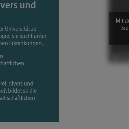
divers und
Mit d
Sie
er Universität zu
gie. Sie sucht unter
nen Erkrankungen.
in
haftlichen
frei, divers und
it bildet so die
ellschaftlichen