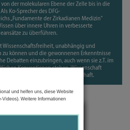
 von der molekularen Ebene der Zelle bis in die
Als Ko-Sprecher des DFG-
ichs „Fundamente der Zirkadianen Medizin"
 Wissen über innere Uhren in verbesserte
eansätze zu überführen.
et Wissenschaftsfreiheit, unabhängig und
en zu können und die gewonnenen Erkenntnisse
iche Debatten einzubringen, auch wenn sie z.T. im
ftlichen Konventionen stehen. Wissenschaft
scheiden müssen Politik und Gesellschaft.
ional und helfen uns, diese Website
e-Videos). Weitere Informationen
em Laden der Videos akzeptieren